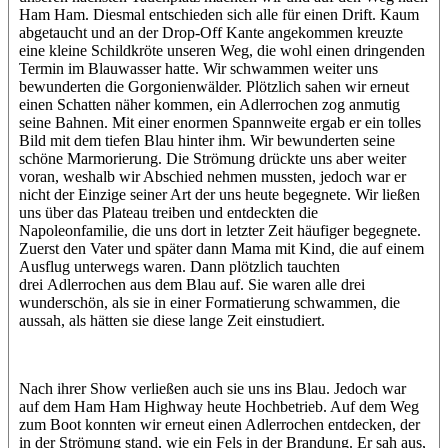
Ham Ham. Diesmal entschieden sich alle für einen Drift. Kaum
abgetaucht und an der Drop-Off Kante angekommen kreuzte
eine kleine Schildkröte unseren Weg, die wohl einen dringenden
Termin im Blauwasser hatte. Wir schwammen weiter uns
bewunderten die Gorgonienwälder. Plötzlich sahen wir erneut
einen Schatten näher kommen, ein Adlerrochen zog anmutig
seine Bahnen. Mit einer enormen Spannweite ergab er ein tolles
Bild mit dem tiefen Blau hinter ihm. Wir bewunderten seine
schöne Marmorierung. Die Strömung drückte uns aber weiter
voran, weshalb wir Abschied nehmen mussten, jedoch war er
nicht der Einzige seiner Art der uns heute begegnete. Wir ließen
uns über das Plateau treiben und entdeckten die
Napoleonfamilie, die uns dort in letzter Zeit häufiger begegnete.
Zuerst den Vater und später dann Mama mit Kind, die auf einem
Ausflug unterwegs waren. Dann plötzlich tauchten
drei Adlerrochen aus dem Blau auf. Sie waren alle drei
wunderschön, als sie in einer Formatierung schwammen, die
aussah, als hätten sie diese lange Zeit einstudiert.
Nach ihrer Show verließen auch sie uns ins Blau. Jedoch war
auf dem Ham Ham Highway heute Hochbetrieb. Auf dem Weg
zum Boot konnten wir erneut einen Adlerrochen entdecken, der
in der Strömung stand, wie ein Fels in der Brandung. Er sah aus,