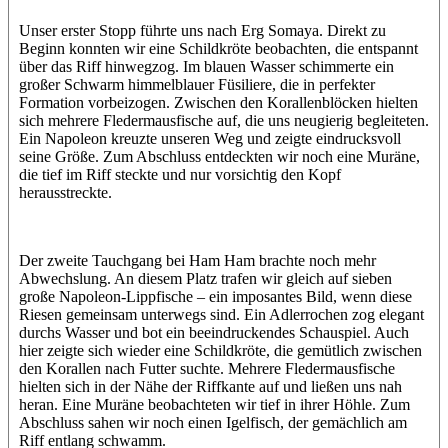
Unser erster Stopp führte uns nach Erg Somaya. Direkt zu
Beginn konnten wir eine Schildkröte beobachten, die entspannt
über das Riff hinwegzog. Im blauen Wasser schimmerte ein
großer Schwarm himmelblauer Füsiliere, die in perfekter
Formation vorbeizogen. Zwischen den Korallenblöcken hielten
sich mehrere Fledermausfische auf, die uns neugierig begleiteten.
Ein Napoleon kreuzte unseren Weg und zeigte eindrucksvoll
seine Größe. Zum Abschluss entdeckten wir noch eine Muräne,
die tief im Riff steckte und nur vorsichtig den Kopf
herausstreckte.
Der zweite Tauchgang bei Ham Ham brachte noch mehr
Abwechslung. An diesem Platz trafen wir gleich auf sieben
große Napoleon-Lippfische – ein imposantes Bild, wenn diese
Riesen gemeinsam unterwegs sind. Ein Adlerrochen zog elegant
durchs Wasser und bot ein beeindruckendes Schauspiel. Auch
hier zeigte sich wieder eine Schildkröte, die gemütlich zwischen
den Korallen nach Futter suchte. Mehrere Fledermausfische
hielten sich in der Nähe der Riffkante auf und ließen uns nah
heran. Eine Muräne beobachteten wir tief in ihrer Höhle. Zum
Abschluss sahen wir noch einen Igelfisch, der gemächlich am
Riff entlang schwamm.