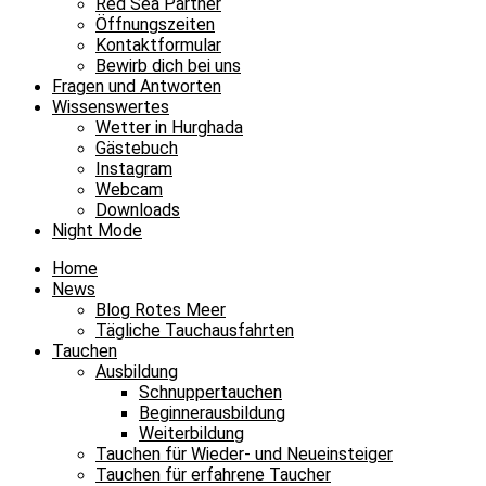
Red Sea Partner
Öffnungszeiten
Kontaktformular
Bewirb dich bei uns
Fragen und Antworten
Wissenswertes
Wetter in Hurghada
Gästebuch
Instagram
Webcam
Downloads
Night Mode
Home
News
Blog Rotes Meer
Tägliche Tauchausfahrten
Tauchen
Ausbildung
Schnuppertauchen
Beginnerausbildung
Weiterbildung
Tauchen für Wieder- und Neueinsteiger
Tauchen für erfahrene Taucher