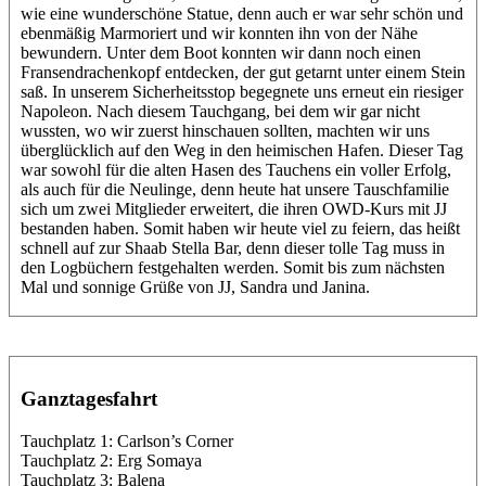
wie eine wunderschöne Statue, denn auch er war sehr schön und
ebenmäßig Marmoriert und wir konnten ihn von der Nähe
bewundern. Unter dem Boot konnten wir dann noch einen
Fransendrachenkopf entdecken, der gut getarnt unter einem Stein
saß. In unserem Sicherheitsstop begegnete uns erneut ein riesiger
Napoleon. Nach diesem Tauchgang, bei dem wir gar nicht
wussten, wo wir zuerst hinschauen sollten, machten wir uns
überglücklich auf den Weg in den heimischen Hafen. Dieser Tag
war sowohl für die alten Hasen des Tauchens ein voller Erfolg,
als auch für die Neulinge, denn heute hat unsere Tauschfamilie
sich um zwei Mitglieder erweitert, die ihren OWD-Kurs mit JJ
bestanden haben. Somit haben wir heute viel zu feiern, das heißt
schnell auf zur Shaab Stella Bar, denn dieser tolle Tag muss in
den Logbüchern festgehalten werden. Somit bis zum nächsten
Mal und sonnige Grüße von JJ, Sandra und Janina.
Ganztagesfahrt
Tauchplatz 1: Carlson’s Corner
Tauchplatz 2: Erg Somaya
Tauchplatz 3: Balena