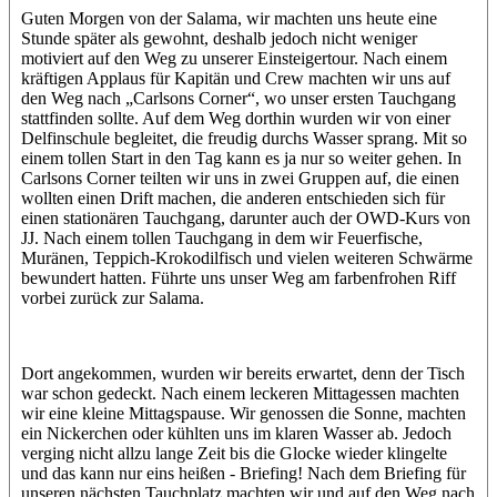
Guten Morgen von der Salama, wir machten uns heute eine
Stunde später als gewohnt, deshalb jedoch nicht weniger
motiviert auf den Weg zu unserer Einsteigertour. Nach einem
kräftigen Applaus für Kapitän und Crew machten wir uns auf
den Weg nach „Carlsons Corner“, wo unser ersten Tauchgang
stattfinden sollte. Auf dem Weg dorthin wurden wir von einer
Delfinschule begleitet, die freudig durchs Wasser sprang. Mit so
einem tollen Start in den Tag kann es ja nur so weiter gehen. In
Carlsons Corner teilten wir uns in zwei Gruppen auf, die einen
wollten einen Drift machen, die anderen entschieden sich für
einen stationären Tauchgang, darunter auch der OWD-Kurs von
JJ. Nach einem tollen Tauchgang in dem wir Feuerfische,
Muränen, Teppich-Krokodilfisch und vielen weiteren Schwärme
bewundert hatten. Führte uns unser Weg am farbenfrohen Riff
vorbei zurück zur Salama.
Dort angekommen, wurden wir bereits erwartet, denn der Tisch
war schon gedeckt. Nach einem leckeren Mittagessen machten
wir eine kleine Mittagspause. Wir genossen die Sonne, machten
ein Nickerchen oder kühlten uns im klaren Wasser ab. Jedoch
verging nicht allzu lange Zeit bis die Glocke wieder klingelte
und das kann nur eins heißen - Briefing! Nach dem Briefing für
unseren nächsten Tauchplatz machten wir und auf den Weg nach