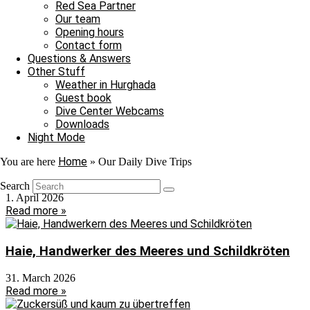
Red Sea Partner
Our team
Archiv
Opening hours
Contact form
Archiv
Questions & Answers
Other Stuff
Weather in Hurghada
Sanftes Gleiten durch ein Reich aus Farben
Guest book
Dive Center Webcams
2. April 2026
Downloads
Read more »
Night Mode
Home
You are here
»
Our Daily Dive Trips
Der April beginnt mit besonderen Momenten
Search
1. April 2026
Read more »
Haie, Handwerker des Meeres und Schildkröten
31. March 2026
Read more »