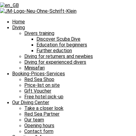
Home
Diving
Divers training
Discover Scuba Dive
Education for beginners
Further eduction
Diving for returners and newbies
Diving for experienced divers
Minisafari
Booking-Prices-Services
Red Sea Shop
Price-list on site
Gift Voucher
Free hotel pick-up
Our Diving Center
Take a closer look
Our Daily Dive Trips
Red Sea Partner
Our team
Our adventures in the Red Sea
Opening hours
Contact form