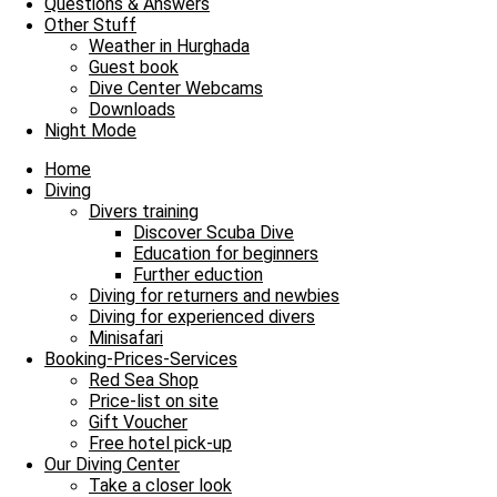
Questions & Answers
Other Stuff
Weather in Hurghada
Guest book
Dive Center Webcams
Downloads
Night Mode
Home
Diving
Divers training
Discover Scuba Dive
Education for beginners
Further eduction
Diving for returners and newbies
Diving for experienced divers
Minisafari
Booking-Prices-Services
Red Sea Shop
Price-list on site
Gift Voucher
Free hotel pick-up
Our Diving Center
Take a closer look