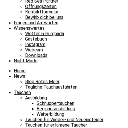
Red Sea Partner
Öffnungszeiten
Kontaktformular
Bewirb dich bei uns
Fragen und Antworten
Wissenswertes
Wetter in Hurghada
Gästebuch
Instagram
Webcam
Downloads
Night Mode
Home
News
Blog Rotes Meer
Tägliche Tauchausfahrten
Tauchen
Ausbildung
Schnuppertauchen
Beginnerausbildung
Weiterbildung
Tauchen für Wieder- und Neueinsteiger
Tauchen für erfahrene Taucher