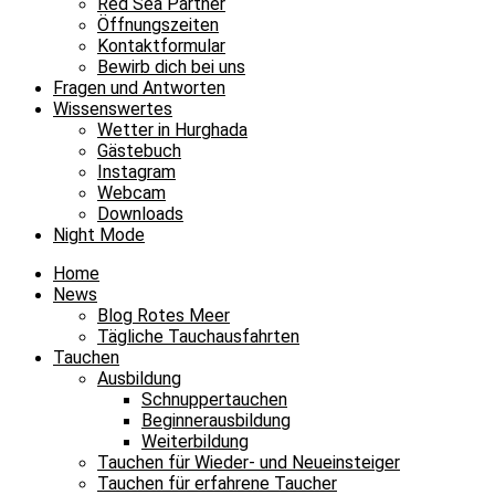
Red Sea Partner
Öffnungszeiten
Kontaktformular
Bewirb dich bei uns
Fragen und Antworten
Wissenswertes
Wetter in Hurghada
Gästebuch
Instagram
Webcam
Downloads
Night Mode
Home
News
Blog Rotes Meer
Tägliche Tauchausfahrten
Tauchen
Ausbildung
Schnuppertauchen
Beginnerausbildung
Weiterbildung
Tauchen für Wieder- und Neueinsteiger
Tauchen für erfahrene Taucher