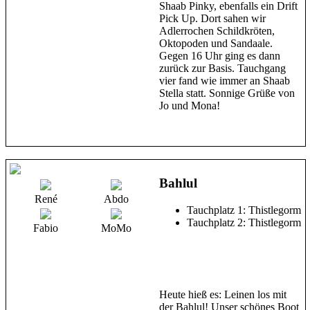
Shaab Pinky, ebenfalls ein Drift
Pick Up. Dort sahen wir
Adlerrochen Schildkröten,
Oktopoden und Sandaale.
Gegen 16 Uhr ging es dann
zurück zur Basis. Tauchgang
vier fand wie immer an Shaab
Stella statt. Sonnige Grüße von
Jo und Mona!
Bahlul
René
Abdo
Tauchplatz 1: Thistlegorm
Tauchplatz 2: Thistlegorm
Fabio
MoMo
Heute hieß es: Leinen los mit
der Bahlul! Unser schönes Boot