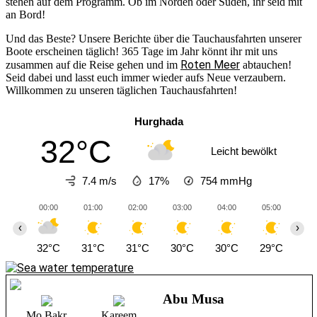
stehen auf dem Programm. Ob im Norden oder Süden, ihr seid mit
an Bord!
Und das Beste? Unsere Berichte über die Tauchausfahrten unserer
Boote erscheinen täglich! 365 Tage im Jahr könnt ihr mit uns
Roten Meer
zusammen auf die Reise gehen und im
abtauchen!
Seid dabei und lasst euch immer wieder aufs Neue verzaubern.
Willkommen zu unseren täglichen Tauchausfahrten!
Hurghada
32°C
Leicht bewölkt
7.4 m/s
17%
754
mmHg
00:00
01:00
02:00
03:00
04:00
05:00
06
‹
›
32°C
31°C
31°C
30°C
30°C
29°C
28
Abu Musa
Mo Bakr
Kareem