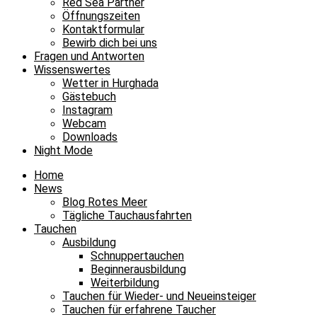
Red Sea Partner
Öffnungszeiten
Kontaktformular
Bewirb dich bei uns
Fragen und Antworten
Wissenswertes
Wetter in Hurghada
Gästebuch
Instagram
Webcam
Downloads
Night Mode
Home
News
Blog Rotes Meer
Tägliche Tauchausfahrten
Tauchen
Ausbildung
Schnuppertauchen
Beginnerausbildung
Weiterbildung
Tauchen für Wieder- und Neueinsteiger
Tauchen für erfahrene Taucher