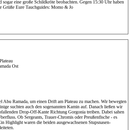
nd sogar eine große Schildkröte beobachten. Gegen 15:30 Uhr haben
ebe Grüße Eure Tauchguides: Momo & Jo
Plateau
amada Ost
nsel Abu Ramada, um einen Drift am Plateau zu machen. Wir bewegten
einige suchten auch den sogenannten Kamin auf. Danach ließen wir
abfallenden Drop-Off-Kante Richtung Gorgonia treiben. Dabei sahen
berfluss. Ob Sergeants, Trauer-Chromis oder Preußenfische - es
in Highlight waren die beiden ausgewachsenen Stupsnasen-
eiteten.