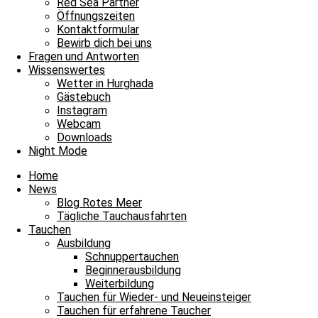
Red Sea Partner
8.4 m/s
24%
753
mmHg
Öffnungszeiten
Kontaktformular
20:00
21:00
22:00
23:00
00:00
01:00
02
Bewirb dich bei uns
‹
›
Fragen und Antworten
Wissenswertes
34°C
33°C
33°C
32°C
32°C
31°C
31
Wetter in Hurghada
Gästebuch
Instagram
Webcam
Downloads
Maria
Night Mode
Home
News
Blog Rotes Meer
Tägliche Tauchausfahrten
Tauchen
Ausbildung
Schnuppertauchen
Beginnerausbildung
Weiterbildung
Tauchen für Wieder- und Neueinsteiger
Tauchen für erfahrene Taucher