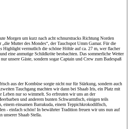
eute Morgen um kurz nach acht schnurstracks Richtung Norden
war „die Mutter des Mondes“, der Tauchspot Umm Gamar. Für die
 Highlight vermutlich die schöne Höhle auf ca. 27 m, wer flacher
le und eine anmutige Schildkröte beobachten. Das sommerliche Wetter
ht nur unsere Gäste, sondern sogar Captain und Crew zum Badespaß
frisch aus der Kombüse sorgte nicht nur für Stärkung, sondern auch
weiten Tauchgang machten wir dann bei Shaab Iris, ein Platz mit
r Leben nur so wimmelt. So erfreuten wir uns an der
eerbarben und anderem bunten Schwarmfisch, einigen teils
 einem einsamen Barrakuda, einem Teppichkrokodilfisch,
n - einfach schön! In bewährter Tradition freuen wir uns nun auf
n unserer Shaab Stella.