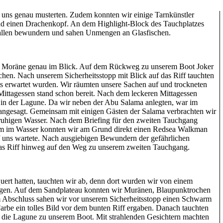
Off Kante entlang schwamm. Außerdem wurden wir von neugierigen
e uns genau musterten. Zudem konnten wir einige Tarnkünstler
und einen Drachenkopf. An dem Highlight-Block des Tauchplatzes
rallen bewundern und sahen Unmengen an Glasfischen.
ße Moräne genau im Blick. Auf dem Rückweg zu unserem Boot Joker
hen. Nach unserem Sicherheitsstopp mit Blick auf das Riff tauchten
its erwartet wurden. Wir räumten unsere Sachen auf und trockneten
Mittagessen stand schon bereit. Nach dem leckeren Mittagessen
 in der Lagune. Da wir neben der Abu Salama anlegten, war im
angesagt. Gemeinsam mit einigen Gästen der Salama verbrachten wir
ruhigen Wasser. Nach dem Briefing für den zweiten Tauchgang
aum im Wasser konnten wir am Grund direkt einen Redsea Walkman
f uns wartete. Nach ausgiebigen Bewundern der gefährlichen
as Riff hinweg auf den Weg zu unserem zweiten Tauchgang.
ert hatten, tauchten wir ab, denn dort wurden wir von einem
en. Auf dem Sandplateau konnten wir Muränen, Blaupunktrochen
 Abschluss sahen wir vor unserem Sicherheitsstopp einen Schwarm
Farbe ein tolles Bild vor dem bunten Riff ergaben. Danach tauchten
n die Lagune zu unserem Boot. Mit strahlenden Gesichtern machten