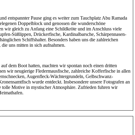
und entspannter Pause ging es weiter zum Tauchplatz Abu Ramada
 gelegenen Doppelblock und genossen die wunderschöne
n wir gleich zu Anfang eine Schildkröte und im Anschluss viele
tupfen-Süßlippen, Drückerfische, Kardinalbarsche, Schärpennasen-
hänglichen Schiffshalter. Besonders haben uns die zahlreichen
die uns mitten in sich aufnahmen.
auf dem Boot hatten, machten wir spontan noch einen dritten
en wir neugierige Fledermausfische, zahlreiche Kofferfische in allen
ernschnecken, Augenfleck-Wächtergrundeln, Gelbschwanz-
Kronensamtfisch wurde entdeckt. Insbesondere unsere Fotografen an
e tolle Motive in mystischer Atmosphäre. Zufrieden fuhren wir
Heimathafen.