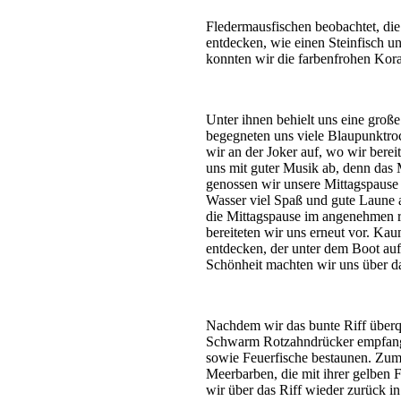
und anmutig direkt an der Drop-
Fledermausfischen beobachtet, di
entdecken, wie einen Steinfisch 
konnten wir die farbenfrohen Ko
Unter ihnen behielt uns eine gro
begegneten uns viele Blaupunktroc
wir an der Joker auf, wo wir bere
uns mit guter Musik ab, denn das 
genossen wir unsere Mittagspause
Wasser viel Spaß und gute Laune 
die Mittagspause im angenehmen 
bereiteten wir uns erneut vor. K
entdecken, der unter dem Boot au
Schönheit machten wir uns über d
Nachdem wir das bunte Riff überqu
Schwarm Rotzahndrücker empfang
sowie Feuerfische bestaunen. Zum
Meerbarben, die mit ihrer gelben 
wir über das Riff wieder zurück i