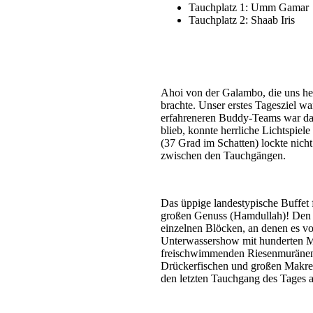
Tauchplatz 1: Umm Gamar
Tauchplatz 2: Shaab Iris
Ahoi von der Galambo, die uns h
brachte. Unser erstes Tagesziel 
erfahreneren Buddy-Teams war das
blieb, konnte herrliche Lichtspie
(37 Grad im Schatten) lockte nic
zwischen den Tauchgängen.
Das üppige landestypische Buffet 
großen Genuss (Hamdullah)! Den z
einzelnen Blöcken, an denen es vo
Unterwassershow mit hunderten M
freischwimmenden Riesenmuränen,
Drückerfischen und großen Makrele
den letzten Tauchgang des Tages a