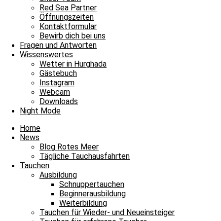
Red Sea Partner
Tägliche Tauchausfahrten
Öffnungszeiten
Kontaktformular
Willkommen im Fischkino
Bewirb dich bei uns
Fragen und Antworten
Bitte einmal aktualisieren, um den Inhalt richtig anzuzeigen Willkomm
Wissenswertes
Wetter in Hurghada
Weiterlesen »
Gästebuch
12. Juli 2026
Keine Kommentare
Instagram
Webcam
Tägliche Tauchausfahrten
Downloads
Night Mode
Die Suche nach Atlantika
Home
Bitte einmal aktualisieren, um den Inhalt richtig anzuzeigen Die Suche
News
Blog Rotes Meer
Weiterlesen »
Tägliche Tauchausfahrten
9. März 2026
Keine Kommentare
Tauchen
Ausbildung
Tägliche Tauchausfahrten
Schnuppertauchen
Beginnerausbildung
Von Fisch zu Fisch – Drift, Vielfalt und Staunen
Weiterbildung
Tauchen für Wieder- und Neueinsteiger
Bitte einmal aktualisieren, um den Inhalt richtig anzuzeigen Von Fisch