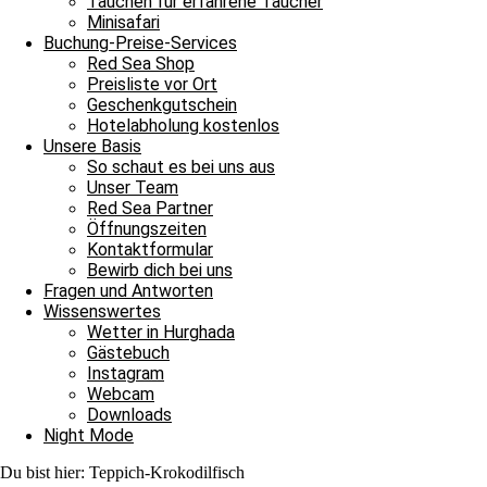
Tauchen für erfahrene Taucher
Minisafari
Weiterlesen »
Buchung-Preise-Services
18. Januar 2026
Keine Kommentare
Red Sea Shop
Preisliste vor Ort
Tägliche Tauchausfahrten
Geschenkgutschein
Hotelabholung kostenlos
Badespaß zwischen den Tauchgängen
Unsere Basis
So schaut es bei uns aus
Bitte einmal aktualisieren, um den Inhalt richtig anzuzeigen Badesp
Unser Team
Red Sea Partner
Weiterlesen »
Öffnungszeiten
28. Juli 2025
Keine Kommentare
Kontaktformular
Bewirb dich bei uns
Tägliche Tauchausfahrten
Fragen und Antworten
Wissenswertes
Neue Woche, neues Glück
Wetter in Hurghada
Gästebuch
Bitte einmal aktualisieren, um den Inhalt richtig anzuzeigen Neue Wo
Instagram
Weiterlesen »
Webcam
14. Oktober 2024
Keine Kommentare
Downloads
Night Mode
Tägliche Tauchausfahrten
Du bist hier:
Teppich-Krokodilfisch