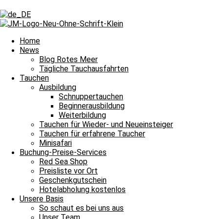
Schlagwort: Teppich-Krokodilfisch
Schlagwort: Teppich-Krokodilfisch
Home
News
Blog Rotes Meer
Tägliche Tauchausfahrten
Tägliche Tauchausfahrten
Tauchen
Ausbildung
Nass. Nett. Notwendig. Unbedingt.
Schnuppertauchen
Beginnerausbildung
Bitte einmal aktualisieren, um den Inhalt richtig anzuzeigen Nass. Ne
Weiterbildung
Weiterlesen »
Tauchen für Wieder- und Neueinsteiger
7. August 2026
Keine Kommentare
Tauchen für erfahrene Taucher
Minisafari
Tägliche Tauchausfahrten
Buchung-Preise-Services
Red Sea Shop
Unterwasser-Yoga vom Feinsten
Preisliste vor Ort
Geschenkgutschein
Bitte einmal aktualisieren, um den Inhalt richtig anzuzeigen Unterwas
Hotelabholung kostenlos
Unsere Basis
Weiterlesen »
So schaut es bei uns aus
26. Juli 2026
Keine Kommentare
Unser Team