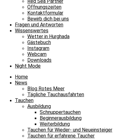
Red Sea Partner
Öffnungszeiten
Kontaktformular
Bewirb dich bei uns
Fragen und Antworten
Wissenswertes
Wetter in Hurghada
Gästebuch
Instagram
Webcam
Downloads
Night Mode
Home
News
Blog Rotes Meer
Tägliche Tauchausfahrten
Tauchen
Ausbildung
Schnuppertauchen
Beginnerausbildung
Weiterbildung
Tauchen für Wieder- und Neueinsteiger
Tauchen für erfahrene Taucher