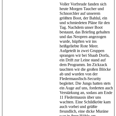
Voller Vorfreude fanden sich
heute Morgen Taucher und
Schnorchler auf unserem
größten Boot, der Bahlul, ein
und schmiedeten Pläne für den
Tag. Nachdem unser Boot
bestaunt, das Briefing gehalten
und das Neopren angezogen
wurde, hüpften wir ins
heißgeliebte Rote Meer.
Aufgeteilt in zwei Gruppen
sprangen wir bei Shaab Dorfa,
ein Drift zur Leine stand auf
dem Programm. Im Zickzack
tauchten wir die großen Blöcke
ab und wurden von der
Fledermausfisch-Security
begleitet. Die Jungs hatten stets
ein Auge auf uns, forderten auch
Verstärkung an, sodass am Ende
11 Fledermausis über uns
wachten. Eine Schildkröte kam
auch vorbei und grüßte
freundlich, eine dicke Muräne
war in ihrer Höhle am