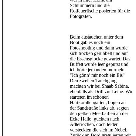
Schlummern und die
Rotfeuerfische posierten für die
Fotografen.
Beim austauchen unter dem
Boot gab es noch ein
Fotoshooting und dann wurde
sich trocken gerubbelt und auf
die Essensglocke gewartet. Das
Buffett wurde leer geputzt und
ich hörte jemanden murmeln
"Ich gönn’ mir noch ein Eis"
Den zweiten Tauchgang
machten wir bei Shaab Sabina,
ebenfalls als Drift zur Leine. Wir
starteten im schönen
Hartkorallengarten, bogen an
der Sandstraße links ab, sagten
den gelben Meerbarben an der
Ecke Hallo, guckten nach
Adlerrochen, doch leider
versteckten die sich im Nebel.
Zurück an Bord gratulierten wir