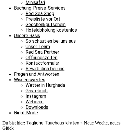
Minisafari
Buchung-Preise-Services
Red Sea Shop
Preisliste vor Ort
Geschenkgutschein
Hotelabholung kostenlos
Unsere Basis
So schaut es bei uns aus
Unser Team
Red Sea Partner
Öffnungszeiten
Kontaktformular
Bewirb dich bei uns
Fragen und Antworten
Wissenswertes
Wetter in Hurghada
Gästebuch
Instagram
Webcam
Downloads
Night Mode
Tägliche Tauchausfahrten
Du bist hier:
»
Neue Woche, neues
Glück