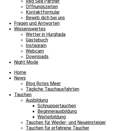
Red Sea Partner
Öffnungszeiten
Kontaktformular
Bewirb dich bei uns
Fragen und Antworten
Wissenswertes
Wetter in Hurghada
Gästebuch
Instagram
Webcam
Downloads
Night Mode
Home
News
Blog Rotes Meer
Tägliche Tauchausfahrten
Tauchen
Ausbildung
Schnuppertauchen
Beginnerausbildung
Weiterbildung
Tauchen für Wieder- und Neueinsteiger
Tauchen für erfahrene Taucher