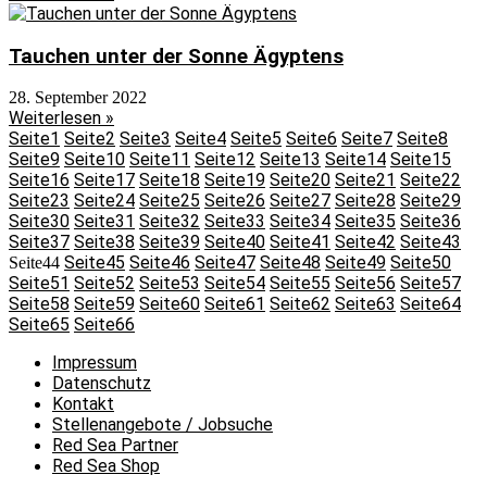
Tauchen unter der Sonne Ägyptens
28. September 2022
Weiterlesen »
Seite
1
Seite
2
Seite
3
Seite
4
Seite
5
Seite
6
Seite
7
Seite
8
Seite
9
Seite
10
Seite
11
Seite
12
Seite
13
Seite
14
Seite
15
Seite
16
Seite
17
Seite
18
Seite
19
Seite
20
Seite
21
Seite
22
Seite
23
Seite
24
Seite
25
Seite
26
Seite
27
Seite
28
Seite
29
Seite
30
Seite
31
Seite
32
Seite
33
Seite
34
Seite
35
Seite
36
Seite
37
Seite
38
Seite
39
Seite
40
Seite
41
Seite
42
Seite
43
Seite
45
Seite
46
Seite
47
Seite
48
Seite
49
Seite
50
Seite
44
Seite
51
Seite
52
Seite
53
Seite
54
Seite
55
Seite
56
Seite
57
Seite
58
Seite
59
Seite
60
Seite
61
Seite
62
Seite
63
Seite
64
Seite
65
Seite
66
Impressum
Datenschutz
Kontakt
Stellenangebote / Jobsuche
Red Sea Partner
Red Sea Shop