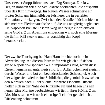
Unser erster Stopp führte uns nach Erg Somaya. Direkt zu
Beginn konnten wir eine Schildkröte beobachten, die entspannt
über das Riff hinwegzog. Im blauen Wasser schimmerte ein
großer Schwarm himmelblauer Füsiliere, die in perfekter
Formation vorbeizogen. Zwischen den Korallenblöcken hielten
sich mehrere Fledermausfische auf, die uns neugierig begleiteten.
Ein Napoleon kreuzte unseren Weg und zeigte eindrucksvoll
seine Größe. Zum Abschluss entdeckten wir noch eine Muräne,
die tief im Riff steckte und nur vorsichtig den Kopf
herausstreckte.
Der zweite Tauchgang bei Ham Ham brachte noch mehr
Abwechslung. An diesem Platz trafen wir gleich auf sieben
große Napoleon-Lippfische – ein imposantes Bild, wenn diese
Riesen gemeinsam unterwegs sind. Ein Adlerrochen zog elegant
durchs Wasser und bot ein beeindruckendes Schauspiel. Auch
hier zeigte sich wieder eine Schildkröte, die gemütlich zwischen
den Korallen nach Futter suchte. Mehrere Fledermausfische
hielten sich in der Nähe der Riffkante auf und ließen uns nah
heran. Eine Muräne beobachteten wir tief in ihrer Höhle. Zum
Abschluss sahen wir noch einen Igelfisch, der gemächlich am
Riff entlang schwamm.