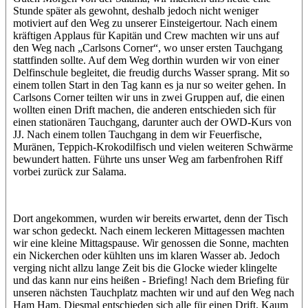
Stunde später als gewohnt, deshalb jedoch nicht weniger
motiviert auf den Weg zu unserer Einsteigertour. Nach einem
kräftigen Applaus für Kapitän und Crew machten wir uns auf
den Weg nach „Carlsons Corner“, wo unser ersten Tauchgang
stattfinden sollte. Auf dem Weg dorthin wurden wir von einer
Delfinschule begleitet, die freudig durchs Wasser sprang. Mit so
einem tollen Start in den Tag kann es ja nur so weiter gehen. In
Carlsons Corner teilten wir uns in zwei Gruppen auf, die einen
wollten einen Drift machen, die anderen entschieden sich für
einen stationären Tauchgang, darunter auch der OWD-Kurs von
JJ. Nach einem tollen Tauchgang in dem wir Feuerfische,
Muränen, Teppich-Krokodilfisch und vielen weiteren Schwärme
bewundert hatten. Führte uns unser Weg am farbenfrohen Riff
vorbei zurück zur Salama.
Dort angekommen, wurden wir bereits erwartet, denn der Tisch
war schon gedeckt. Nach einem leckeren Mittagessen machten
wir eine kleine Mittagspause. Wir genossen die Sonne, machten
ein Nickerchen oder kühlten uns im klaren Wasser ab. Jedoch
verging nicht allzu lange Zeit bis die Glocke wieder klingelte
und das kann nur eins heißen - Briefing! Nach dem Briefing für
unseren nächsten Tauchplatz machten wir und auf den Weg nach
Ham Ham. Diesmal entschieden sich alle für einen Drift. Kaum