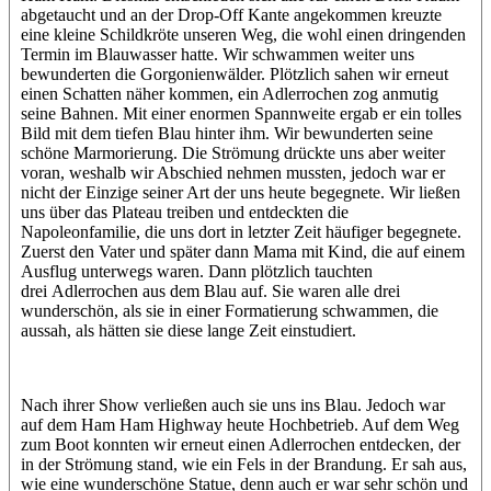
abgetaucht und an der Drop-Off Kante angekommen kreuzte
eine kleine Schildkröte unseren Weg, die wohl einen dringenden
Termin im Blauwasser hatte. Wir schwammen weiter uns
bewunderten die Gorgonienwälder. Plötzlich sahen wir erneut
einen Schatten näher kommen, ein Adlerrochen zog anmutig
seine Bahnen. Mit einer enormen Spannweite ergab er ein tolles
Bild mit dem tiefen Blau hinter ihm. Wir bewunderten seine
schöne Marmorierung. Die Strömung drückte uns aber weiter
voran, weshalb wir Abschied nehmen mussten, jedoch war er
nicht der Einzige seiner Art der uns heute begegnete. Wir ließen
uns über das Plateau treiben und entdeckten die
Napoleonfamilie, die uns dort in letzter Zeit häufiger begegnete.
Zuerst den Vater und später dann Mama mit Kind, die auf einem
Ausflug unterwegs waren. Dann plötzlich tauchten
drei Adlerrochen aus dem Blau auf. Sie waren alle drei
wunderschön, als sie in einer Formatierung schwammen, die
aussah, als hätten sie diese lange Zeit einstudiert.
Nach ihrer Show verließen auch sie uns ins Blau. Jedoch war
auf dem Ham Ham Highway heute Hochbetrieb. Auf dem Weg
zum Boot konnten wir erneut einen Adlerrochen entdecken, der
in der Strömung stand, wie ein Fels in der Brandung. Er sah aus,
wie eine wunderschöne Statue, denn auch er war sehr schön und