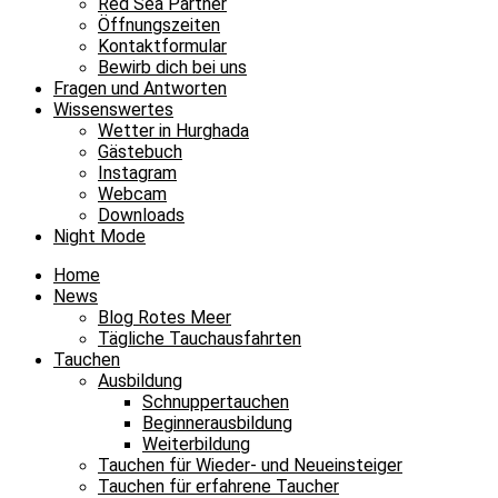
Red Sea Partner
Öffnungszeiten
Kontaktformular
Bewirb dich bei uns
Fragen und Antworten
Wissenswertes
Wetter in Hurghada
Gästebuch
Instagram
Webcam
Downloads
Night Mode
Home
News
Blog Rotes Meer
Tägliche Tauchausfahrten
Tauchen
Ausbildung
Schnuppertauchen
Beginnerausbildung
Weiterbildung
Tauchen für Wieder- und Neueinsteiger
Tauchen für erfahrene Taucher