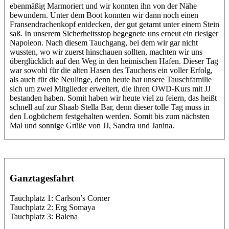
ebenmäßig Marmoriert und wir konnten ihn von der Nähe
bewundern. Unter dem Boot konnten wir dann noch einen
Fransendrachenkopf entdecken, der gut getarnt unter einem Stein
saß. In unserem Sicherheitsstop begegnete uns erneut ein riesiger
Napoleon. Nach diesem Tauchgang, bei dem wir gar nicht
wussten, wo wir zuerst hinschauen sollten, machten wir uns
überglücklich auf den Weg in den heimischen Hafen. Dieser Tag
war sowohl für die alten Hasen des Tauchens ein voller Erfolg,
als auch für die Neulinge, denn heute hat unsere Tauschfamilie
sich um zwei Mitglieder erweitert, die ihren OWD-Kurs mit JJ
bestanden haben. Somit haben wir heute viel zu feiern, das heißt
schnell auf zur Shaab Stella Bar, denn dieser tolle Tag muss in
den Logbüchern festgehalten werden. Somit bis zum nächsten
Mal und sonnige Grüße von JJ, Sandra und Janina.
Ganztagesfahrt
Tauchplatz 1: Carlson’s Corner
Tauchplatz 2: Erg Somaya
Tauchplatz 3: Balena