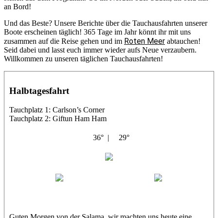
an Bord!
Und das Beste? Unsere Berichte über die Tauchausfahrten unserer
Boote erscheinen täglich! 365 Tage im Jahr könnt ihr mit uns
Roten Meer
zusammen auf die Reise gehen und im
abtauchen!
Seid dabei und lasst euch immer wieder aufs Neue verzaubern.
Willkommen zu unseren täglichen Tauchausfahrten!
Halbtagesfahrt
Tauchplatz 1: Carlson’s Corner
Tauchplatz 2: Giftun Ham Ham
36° |
29°
Abu Salama
Jasmin (JJ)
Sandra
Guten Morgen von der Salama, wir machten uns heute eine