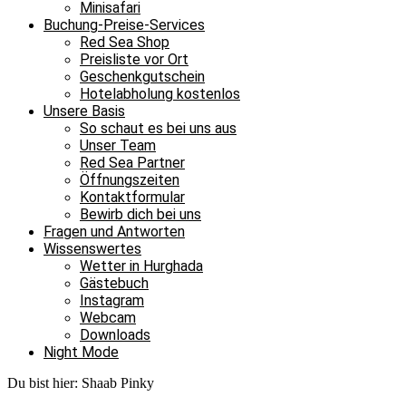
Minisafari
Buchung-Preise-Services
Red Sea Shop
Preisliste vor Ort
Geschenkgutschein
Hotelabholung kostenlos
Unsere Basis
So schaut es bei uns aus
Unser Team
Red Sea Partner
Öffnungszeiten
Kontaktformular
Bewirb dich bei uns
Fragen und Antworten
Wissenswertes
Wetter in Hurghada
Gästebuch
Instagram
Webcam
Downloads
Night Mode
Du bist hier:
Shaab Pinky