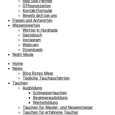
Red Sea Partner
Öffnungszeiten
Kontaktformular
Bewirb dich bei uns
Fragen und Antworten
Wissenswertes
Wetter in Hurghada
Gästebuch
Instagram
Webcam
Downloads
Night Mode
Home
News
Blog Rotes Meer
Tägliche Tauchausfahrten
Tauchen
Ausbildung
Schnuppertauchen
Beginnerausbildung
Weiterbildung
Tauchen für Wieder- und Neueinsteiger
Tauchen für erfahrene Taucher