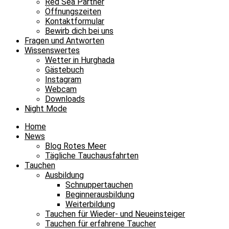
Red Sea Partner
Öffnungszeiten
Kontaktformular
Bewirb dich bei uns
Fragen und Antworten
Wissenswertes
Wetter in Hurghada
Gästebuch
Instagram
Webcam
Downloads
Night Mode
Home
News
Blog Rotes Meer
Tägliche Tauchausfahrten
Tauchen
Ausbildung
Schnuppertauchen
Beginnerausbildung
Weiterbildung
Tauchen für Wieder- und Neueinsteiger
Tauchen für erfahrene Taucher