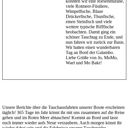
konnten wir eine Riesenmuräne,
viele Rotmeer-Füsiliere,
Wimpelfische, Blaue
Drückerfische, Thunfische,
einen Steinfisch und viele
weitere typische Rifffische
beobachten. Damit ging ein
schöner Tauchtag zu Ende, und
nun fahren wir zurück zur Basis.
Wir hatten einen wunderbaren
Tag an Bord der Galambo.
Liebe Grüße von Jo, MoMo,
Wael und Mo Bakr!
Unsere Berichte über die Tauchausfahrten unserer Boote erscheinen
täglich! 365 Tage im Jahr könnt ihr mit uns zusammen auf die Reise
gehen und im Roten Meer abtauchen! Kommt an Bord und lasst
euch immer wieder aufs Neue verzaubern. Auch morgen könnt ihr
wieder dabei sein und die Erlebnisse unserer Tauchguides