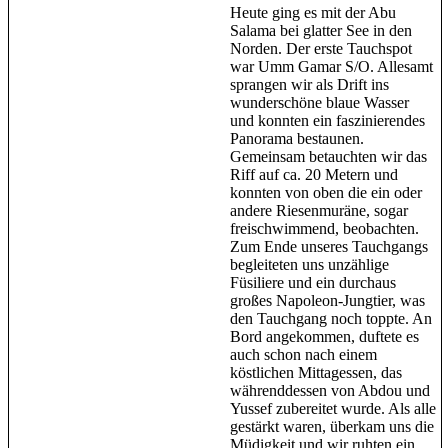
Heute ging es mit der Abu
Salama bei glatter See in den
Norden. Der erste Tauchspot
war Umm Gamar S/O. Allesamt
sprangen wir als Drift ins
wunderschöne blaue Wasser
und konnten ein faszinierendes
Panorama bestaunen.
Gemeinsam betauchten wir das
Riff auf ca. 20 Metern und
konnten von oben die ein oder
andere Riesenmuräne, sogar
freischwimmend, beobachten.
Zum Ende unseres Tauchgangs
begleiteten uns unzählige
Füsiliere und ein durchaus
großes Napoleon-Jungtier, was
den Tauchgang noch toppte. An
Bord angekommen, duftete es
auch schon nach einem
köstlichen Mittagessen, das
währenddessen von Abdou und
Yussef zubereitet wurde. Als alle
gestärkt waren, überkam uns die
Müdigkeit und wir ruhten ein