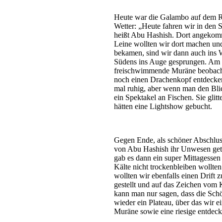
Heute war die Galambo auf dem R
Wetter: „Heute fahren wir in den S
heißt Abu Hashish. Dort angekomme
Leine wollten wir dort machen und 
bekamen, sind wir dann auch ins W
Südens ins Auge gesprungen. Am 
freischwimmende Muräne beobacht
noch einen Drachenkopf entdecken,
mal ruhig, aber wenn man den Blic
ein Spektakel an Fischen. Sie glit
hätten eine Lightshow gebucht.
Gegen Ende, als schöner Abschluss
von Abu Hashish ihr Unwesen get
gab es dann ein super Mittagessen
Kälte nicht trockenbleiben wollte
wollten wir ebenfalls einen Drift 
gestellt und auf das Zeichen vom 
kann man nur sagen, dass die Schö
wieder ein Plateau, über das wir e
Muräne sowie eine riesige entdeck