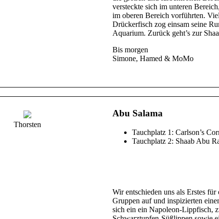
versteckte sich im unteren Berei
im oberen Bereich vorführten. Vie
Drückerfisch zog einsam seine Ru
Aquarium. Zurück geht’s zur Shaab
Bis morgen
Simone, Hamed & MoMo
Abu Salama
Thorsten
Tauchplatz 1: Carlson’s Cor
Tauchplatz 2: Shaab Abu R
Wir entschieden uns als Erstes für
Gruppen auf und inspizierten eine
sich ein ein Napoleon-Lippfisch,
Schwarztupfen-Süßlippen sowie ei