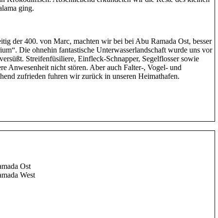
alama ging.
itig der 400. von Marc, machten wir bei bei Abu Ramada Ost, besser
m“. Die ohnehin fantastische Unterwasserlandschaft wurde uns vor
rsüßt. Streifenfüsiliere, Einfleck-Schnapper, Segelflosser sowie
re Anwesenheit nicht stören. Aber auch Falter-, Vogel- und
echend zufrieden fuhren wir zurück in unseren Heimathafen.
amada Ost
Ramada West