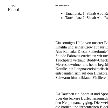
Bahlul
Hamed
Tauchplatz 1: Shaab Abu R
Tauchplatz 2: Shaab Abu 
Ein sonniges Hallo von unserer Ba
Khalifa und seiner Crew auf zur E
Abu Ramada. Dieser kunterbunte Ta
Stunde Fahrtzeit erreichten wir u
Tauchplatz vertraut. Buddy-Check
Meeresbewohner uns heute begrüßen
Koralle, ein Langnasendoktorfisch
entspannten sich auf den Hirnko
Schwarm himmelblauer Füsiliere be
Da Tauchen ein Sport ist und Spor
über das leckere Buffet herzumac
den Neoprenanzug ging. Die zweit
die großen und farbenfrohen Blö