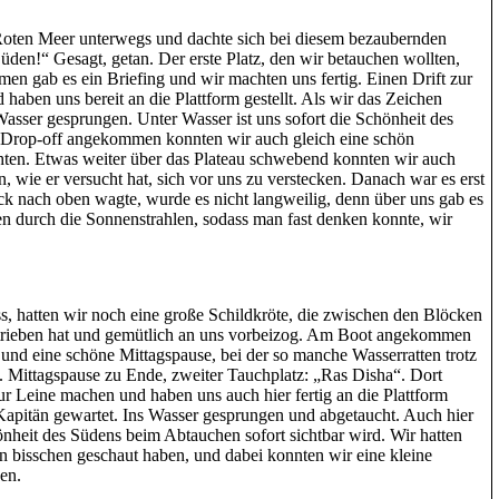
oten Meer unterwegs und dachte sich bei diesem bezaubernden
üden!“ Gesagt, getan. Der erste Platz, den wir betauchen wollten,
n gab es ein Briefing und wir machten uns fertig. Einen Drift zur
haben uns bereit an die Plattform gestellt. Als wir das Zeichen
asser gesprungen. Unter Wasser ist uns sofort die Schönheit des
Drop-off angekommen konnten wir auch gleich eine schön
en. Etwas weiter über das Plateau schwebend konnten wir auch
 wie er versucht hat, sich vor uns zu verstecken. Danach war es erst
k nach oben wagte, wurde es nicht langweilig, denn über uns gab es
ten durch die Sonnenstrahlen, sodass man fast denken konnte, wir
, hatten wir noch eine große Schildkröte, die zwischen den Blöcken
rieben hat und gemütlich an uns vorbeizog. Am Boot angekommen
 und eine schöne Mittagspause, bei der so manche Wasserratten trotz
n. Mittagspause zu Ende, zweiter Tauchplatz: „Ras Disha“. Dort
zur Leine machen und haben uns auch hier fertig an die Plattform
Kapitän gewartet. Ins Wasser gesprungen und abgetaucht. Auch hier
nheit des Südens beim Abtauchen sofort sichtbar wird. Wir hatten
in bisschen geschaut haben, und dabei konnten wir eine kleine
en.