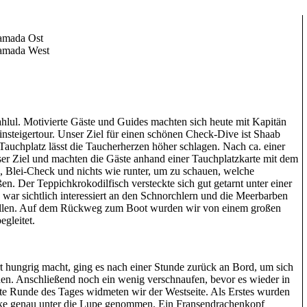
amada Ost
Ramada West
hlul. Motivierte Gäste und Guides machten sich heute mit Kapitän
insteigertour. Unser Ziel für einen schönen Check-Dive ist Shaab
uchplatz lässt die Taucherherzen höher schlagen. Nach ca. einer
nser Ziel und machten die Gäste anhand einer Tauchplatzkarte mit dem
, Blei-Check und nichts wie runter, um zu schauen, welche
. Der Teppichkrokodilfisch versteckte sich gut getarnt unter einer
 war sichtlich interessiert an den Schnorchlern und die Meerbarben
rallen. Auf dem Rückweg zum Boot wurden wir von einem großen
gleitet.
t hungrig macht, ging es nach einer Stunde zurück an Bord, um sich
hen. Anschließend noch ein wenig verschnaufen, bevor es wieder in
e Runde des Tages widmeten wir der Westseite. Als Erstes wurden
cke genau unter die Lupe genommen. Ein Fransendrachenkopf