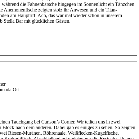
ch, während die Fahnenbarsche hingegen im Sonnenlicht ein Tänzchen
le Anemonenfische zeigten stolz ihr Anwesen und ein Titan-
nden am Hauptriff. Ach, das war mal wieder schön in unserem
 Stella Bar mit glücklichen Gästen.
ner
amada Ost
 einen Tauchgang bei Carlson’s Corner. Wir teilten uns in zwei
n Block nach dem anderen. Dabei gab es einiges zu sehen. So zeigten
 zwei Riesen-Muränen, Röhrenaale, Weißflecken-Kugelfische,
n Krokodilfisch. Abschließend erkundeten wir die Reste des kleinen