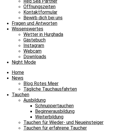
Red Sea Partner
Petra
Öffnungszeiten
Kontaktformular
Bewirb dich bei uns
Fragen und Antworten
Wissenswertes
Wetter in Hurghada
Gästebuch
Instagram
Webcam
Downloads
Night Mode
Home
News
Blog Rotes Meer
Tägliche Tauchausfahrten
Tauchen
Ausbildung
Schnuppertauchen
Beginnerausbildung
Weiterbildung
Jo
Tauchen für Wieder- und Neueinsteiger
Tauchen für erfahrene Taucher