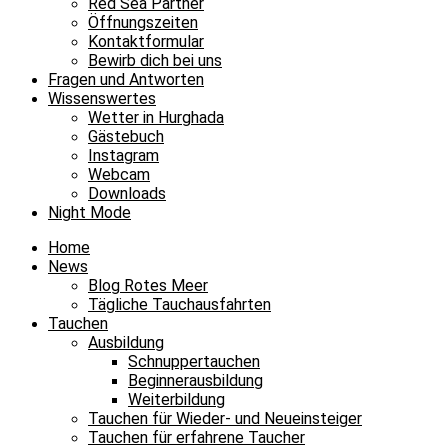
Red Sea Partner
Öffnungszeiten
Kontaktformular
Bewirb dich bei uns
Fragen und Antworten
Wissenswertes
Wetter in Hurghada
Gästebuch
Instagram
Webcam
Downloads
Night Mode
Home
News
Blog Rotes Meer
Tägliche Tauchausfahrten
Tauchen
Ausbildung
Schnuppertauchen
Beginnerausbildung
Weiterbildung
Tauchen für Wieder- und Neueinsteiger
Tauchen für erfahrene Taucher