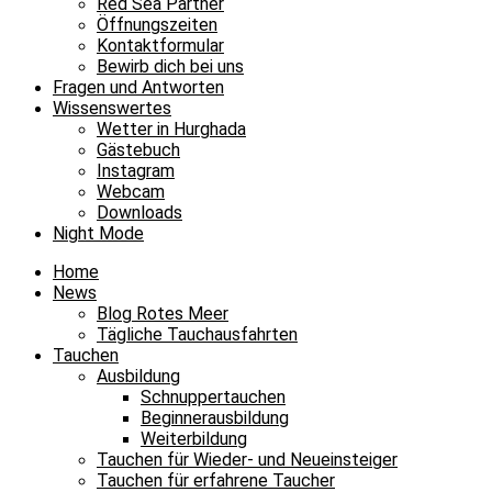
Red Sea Partner
Öffnungszeiten
Kontaktformular
Bewirb dich bei uns
Fragen und Antworten
Wissenswertes
Wetter in Hurghada
Gästebuch
Instagram
Webcam
Downloads
Night Mode
Home
News
Blog Rotes Meer
Tägliche Tauchausfahrten
Tauchen
Ausbildung
Schnuppertauchen
Beginnerausbildung
Weiterbildung
Tauchen für Wieder- und Neueinsteiger
Tauchen für erfahrene Taucher