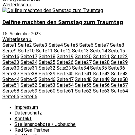
Weiterlesen »
Delfine machten den Samstag zum Traumtag
16. September 2023
Weiterlesen »
Seite
1
Seite
2
Seite
3
Seite
4
Seite
5
Seite
6
Seite
7
Seite
8
Seite
9
Seite
10
Seite
11
Seite
12
Seite
13
Seite
14
Seite
15
Seite
16
Seite
17
Seite
18
Seite
19
Seite
20
Seite
21
Seite
22
Seite
23
Seite
24
Seite
25
Seite
26
Seite
27
Seite
28
Seite
29
Seite
30
Seite
31
Seite
32
Seite
34
Seite
35
Seite
36
Seite
33
Seite
37
Seite
38
Seite
39
Seite
40
Seite
41
Seite
42
Seite
43
Seite
44
Seite
45
Seite
46
Seite
47
Seite
48
Seite
49
Seite
50
Seite
51
Seite
52
Seite
53
Seite
54
Seite
55
Seite
56
Seite
57
Seite
58
Seite
59
Seite
60
Seite
61
Seite
62
Seite
63
Seite
64
Seite
65
Seite
66
Impressum
Datenschutz
Kontakt
Stellenangebote / Jobsuche
Red Sea Partner