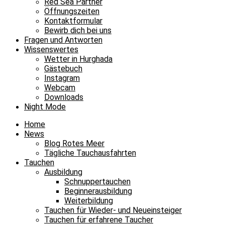
Red Sea Partner
Öffnungszeiten
Kontaktformular
Bewirb dich bei uns
Fragen und Antworten
Wissenswertes
Wetter in Hurghada
Gästebuch
Instagram
Webcam
Downloads
Night Mode
Home
News
Blog Rotes Meer
Tägliche Tauchausfahrten
Tauchen
Ausbildung
Schnuppertauchen
Beginnerausbildung
Weiterbildung
Tauchen für Wieder- und Neueinsteiger
Tauchen für erfahrene Taucher