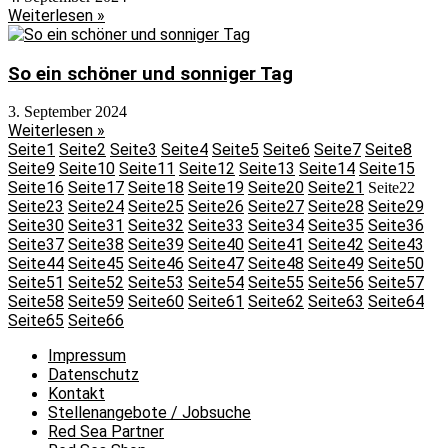
Weiterlesen »
So ein schöner und sonniger Tag
3. September 2024
Weiterlesen »
Seite
1
Seite
2
Seite
3
Seite
4
Seite
5
Seite
6
Seite
7
Seite
8
Seite
9
Seite
10
Seite
11
Seite
12
Seite
13
Seite
14
Seite
15
Seite
16
Seite
17
Seite
18
Seite
19
Seite
20
Seite
21
Seite
22
Seite
23
Seite
24
Seite
25
Seite
26
Seite
27
Seite
28
Seite
29
Seite
30
Seite
31
Seite
32
Seite
33
Seite
34
Seite
35
Seite
36
Seite
37
Seite
38
Seite
39
Seite
40
Seite
41
Seite
42
Seite
43
Seite
44
Seite
45
Seite
46
Seite
47
Seite
48
Seite
49
Seite
50
Seite
51
Seite
52
Seite
53
Seite
54
Seite
55
Seite
56
Seite
57
Seite
58
Seite
59
Seite
60
Seite
61
Seite
62
Seite
63
Seite
64
Seite
65
Seite
66
Impressum
Datenschutz
Kontakt
Stellenangebote / Jobsuche
Red Sea Partner