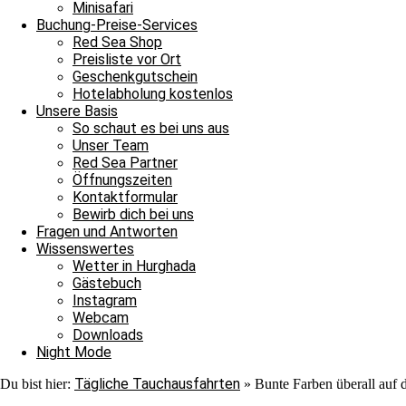
Minisafari
Buchung-Preise-Services
Red Sea Shop
Preisliste vor Ort
Geschenkgutschein
Hotelabholung kostenlos
Unsere Basis
So schaut es bei uns aus
Unser Team
Red Sea Partner
Öffnungszeiten
Kontaktformular
Bewirb dich bei uns
Fragen und Antworten
Wissenswertes
Wetter in Hurghada
Unsere Berichte über die Tauchausfahrten unserer Boote erscheinen 
Gästebuch
immer wieder aufs Neue verzaubern. Auch morgen könnt ihr wieder da
Instagram
Webcam
Bunte Farben überall auf dem Plateau und damit Leinen los für unse
Downloads
Red Sea Partner
Red Sea Shop
Tauchkurse,
,
– Fotonachweise: Jam
Night Mode
Katharina Tretter
Tägliche Tauchausfahrten
Du bist hier:
»
Bunte Farben überall auf 
Archiv