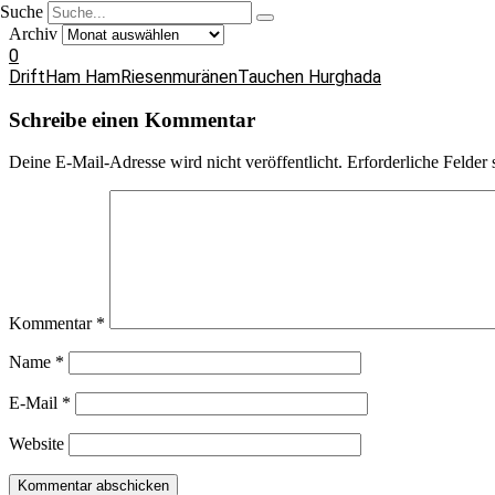
Suche
Archiv
0
Drift
Ham Ham
Riesenmuränen
Tauchen Hurghada
Schreibe einen Kommentar
Deine E-Mail-Adresse wird nicht veröffentlicht.
Erforderliche Felder 
Kommentar
*
Name
*
E-Mail
*
Website