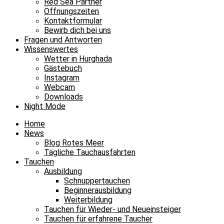
Red Sea Partner
Öffnungszeiten
Kontaktformular
Bewirb dich bei uns
Fragen und Antworten
Wissenswertes
Wetter in Hurghada
Gästebuch
Instagram
Webcam
Downloads
Night Mode
Home
News
Blog Rotes Meer
Tägliche Tauchausfahrten
Tauchen
Ausbildung
Schnuppertauchen
Beginnerausbildung
Weiterbildung
Tauchen für Wieder- und Neueinsteiger
Tauchen für erfahrene Taucher