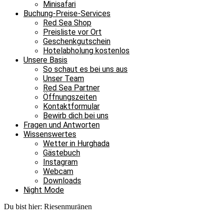
Minisafari
Buchung-Preise-Services
Red Sea Shop
Preisliste vor Ort
Geschenkgutschein
Hotelabholung kostenlos
Unsere Basis
So schaut es bei uns aus
Unser Team
Red Sea Partner
Öffnungszeiten
Kontaktformular
Bewirb dich bei uns
Fragen und Antworten
Wissenswertes
Wetter in Hurghada
Gästebuch
Instagram
Webcam
Downloads
Night Mode
Du bist hier:
Riesenmuränen