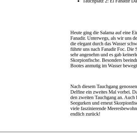
Tauchplatz 2: El Fanadir Da
Heute ging die Salama auf eine Ei
Fanadir. Unterwegs, als wir uns d
die elegant durch das Wasser sch
führte uns nach Fanadir Foc. Die 
sehr angenehm und es gab keinerl
Skorpionfische. Besonders beeindr
Bootes anmutig im Wasser bewegt
Nach diesem Tauchgang genossen w
Delfine ein zweites Mal vorbei. Da
den zweiten Tauchgang an. Auch 
Seegurken und erneut Skorpionfis
viele faszinierende Meeresbewohn
endlich zurück!