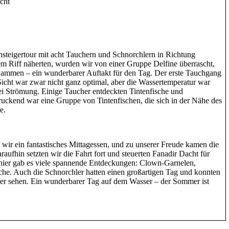
cht
nsteigertour mit acht Tauchern und Schnorchlern in Richtung
em Riff näherten, wurden wir von einer Gruppe Delfine überrascht,
wammen – ein wunderbarer Auftakt für den Tag. Der erste Tauchgang
Sicht war zwar nicht ganz optimal, aber die Wassertemperatur war
ei Strömung. Einige Taucher entdeckten Tintenfische und
uckend war eine Gruppe von Tintenfischen, die sich in der Nähe des
e.
ir ein fantastisches Mittagessen, und zu unserer Freude kamen die
raufhin setzten wir die Fahrt fort und steuerten Fanadir Dacht für
hier gab es viele spannende Entdeckungen: Clown-Garnelen,
che. Auch die Schnorchler hatten einen großartigen Tag und konnten
er sehen. Ein wunderbarer Tag auf dem Wasser – der Sommer ist