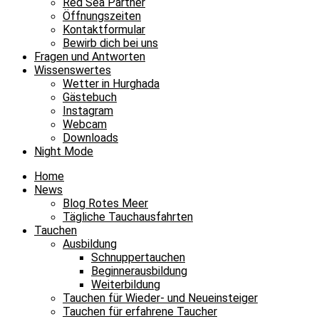
Red Sea Partner
Öffnungszeiten
Kontaktformular
Bewirb dich bei uns
Fragen und Antworten
Wissenswertes
Wetter in Hurghada
Gästebuch
Instagram
Webcam
Downloads
Night Mode
Home
News
Blog Rotes Meer
Tägliche Tauchausfahrten
Tauchen
Ausbildung
Schnuppertauchen
Beginnerausbildung
Weiterbildung
Tauchen für Wieder- und Neueinsteiger
Tauchen für erfahrene Taucher