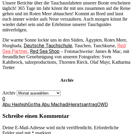
Unsere Berichte über die Tauchausfahrten unserer Boote erscheinen
täglich! 365 Tage im Jahr könnt ihr mit uns zusammen auf die Reise
gehen und im Roten Meer abtauchen! Kommt an Bord und lasst
euch immer wieder aufs Neue verzaubern. Auch morgen könnt ihr
wieder dabei sein und die Erlebnisse unserer Tauchguides
mitverfolgen.
Die warme Sonne lockte uns in den Süden, Ägypten, Rotes Meer,
Deutsche Tauchschule
Red
Hurghada,
, Tauchen, Tauchkurse,
Sea Partner
Red Sea Shop
,
– Fotonachweise: James & Mac, mit
freundlicher Genehmigung von unseren Fotografen: Sven
Kahlbrock, salzeproductions, Thorsten Rieck, Olaf Mayr, Katharina
Tretter
Archiv
Archiv
0
Abu Hashish
Gotha Abu Machadi
Heiratsantrag
OWD
Schreibe einen Kommentar
Deine E-Mail-Adresse wird nicht veröffentlicht.
Erforderliche
Felder sind mit
*
markiert.