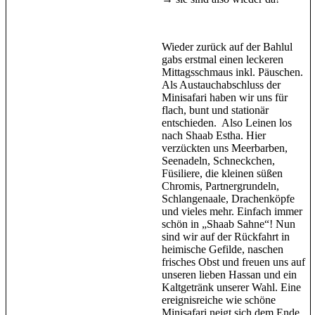
Wieder zurück auf der Bahlul
gabs erstmal einen leckeren
Mittagsschmaus inkl. Päuschen.
Als Austauchabschluss der
Minisafari haben wir uns für
flach, bunt und stationär
entschieden. Also Leinen los
nach Shaab Estha. Hier
verzückten uns Meerbarben,
Seenadeln, Schneckchen,
Füsiliere, die kleinen süßen
Chromis, Partnergrundeln,
Schlangenaale, Drachenköpfe
und vieles mehr. Einfach immer
schön in „Shaab Sahne“! Nun
sind wir auf der Rückfahrt in
heimische Gefilde, naschen
frisches Obst und freuen uns auf
unseren lieben Hassan und ein
Kaltgetränk unserer Wahl. Eine
ereignisreiche wie schöne
Minisafari neigt sich dem Ende