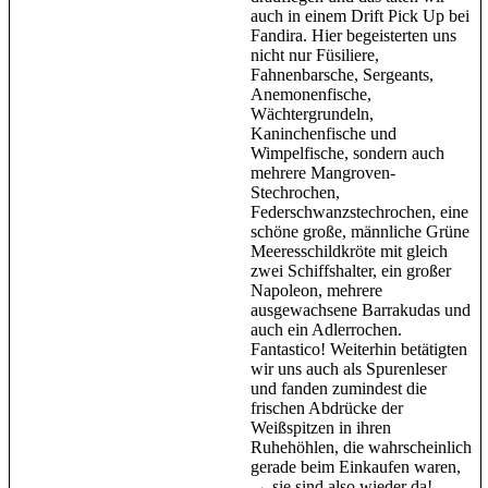
auch in einem Drift Pick Up bei
Fandira. Hier begeisterten uns
nicht nur Füsiliere,
Fahnenbarsche, Sergeants,
Anemonenfische,
Wächtergrundeln,
Kaninchenfische und
Wimpelfische, sondern auch
mehrere Mangroven-
Stechrochen,
Federschwanzstechrochen, eine
schöne große, männliche Grüne
Meeresschildkröte mit gleich
zwei Schiffshalter, ein großer
Napoleon, mehrere
ausgewachsene Barrakudas und
auch ein Adlerrochen.
Fantastico! Weiterhin betätigten
wir uns auch als Spurenleser
und fanden zumindest die
frischen Abdrücke der
Weißspitzen in ihren
Ruhehöhlen, die wahrscheinlich
gerade beim Einkaufen waren,
→ sie sind also wieder da!