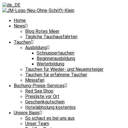
Home
News
Blog Rotes Meer
Tägliche Tauchausfahrten
Tauchen
Ausbildung
Schnuppertauchen
Beginnerausbildung
Weiterbildung
Tauchen für Wieder- und Neueinsteiger
Tauchen für erfahrene Taucher
Minisafari
Buchung-Preise-Services
Red Sea Shop
Preisliste vor Ort
Geschenkgutschein
Hotelabholung kostenlos
Unsere Basis
So schaut es bei uns aus
Unser Team