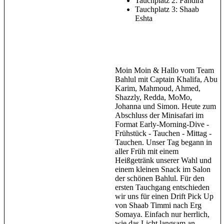
Tauchplatz 2: Fandira
Tauchplatz 3: Shaab
Eshta
Moin Moin & Hallo vom Team
Bahlul mit Captain Khalifa, Abu
Karim, Mahmoud, Ahmed,
Shazzly, Redda, MoMo,
Johanna und Simon. Heute zum
Abschluss der Minisafari im
Format Early-Morning-Dive -
Frühstück - Tauchen - Mittag -
Tauchen. Unser Tag begann in
aller Früh mit einem
Heißgetränk unserer Wahl und
einem kleinen Snack im Salon
der schönen Bahlul. Für den
ersten Tauchgang entschieden
wir uns für einen Drift Pick Up
von Shaab Timmi nach Erg
Somaya. Einfach nur herrlich,
wie das Licht langsam an