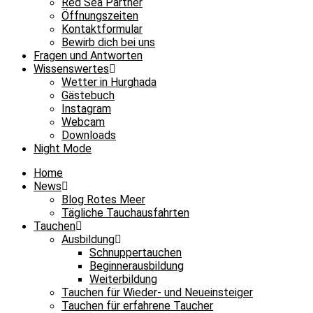
Red Sea Partner
Öffnungszeiten
Kontaktformular
Bewirb dich bei uns
Fragen und Antworten
Wissenswertes
Wetter in Hurghada
Gästebuch
Instagram
Webcam
Downloads
Night Mode
Home
News
Blog Rotes Meer
Tägliche Tauchausfahrten
Tauchen
Ausbildung
Schnuppertauchen
Beginnerausbildung
Weiterbildung
Tauchen für Wieder- und Neueinsteiger
Tauchen für erfahrene Taucher