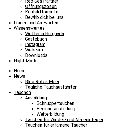
Red Sea Partner
Öffnungszeiten
Kontaktformular
Bewirb dich bei uns
Fragen und Antworten
Wissenswertes
Wetter in Hurghada
Gästebuch
Instagram
Webcam
Downloads
Night Mode
Home
News
Blog Rotes Meer
Tägliche Tauchausfahrten
Tauchen
Ausbildung
Schnuppertauchen
Beginnerausbildung
Weiterbildung
Tauchen für Wieder- und Neueinsteiger
Tauchen für erfahrene Taucher