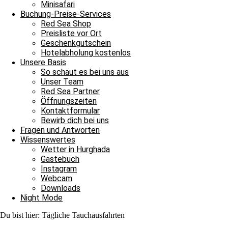
Minisafari
Buchung-Preise-Services
Archiv
Red Sea Shop
Preisliste vor Ort
Archiv
Geschenkgutschein
Hotelabholung kostenlos
Unsere Basis
Wir genossen den Wind auf der Fahrt in den Norde
So schaut es bei uns aus
Unser Team
4. Juli 2026
Red Sea Partner
Weiterlesen »
Öffnungszeiten
Kontaktformular
Bewirb dich bei uns
Strahlende Augen hinter der Maske
Fragen und Antworten
Wissenswertes
3. Juli 2026
Wetter in Hurghada
Weiterlesen »
Gästebuch
Instagram
Webcam
Ein Tauchtag ganz nach unseren Wünschen
Downloads
Night Mode
2. Juli 2026
Weiterlesen »
Du bist hier:
Tägliche Tauchausfahrten