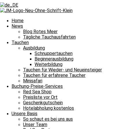
Home
News
Blog Rotes Meer
Tägliche Tauchausfahrten
Tauchen
Ausbildung
Schnuppertauchen
Beginnerausbildung
Weiterbildung
Tauchen für Wieder- und Neueinsteiger
Tauchen für erfahrene Taucher
Minisafari
Buchung-Preise-Services
Red Sea Shop
Preisliste vor Ort
Geschenkgutschein
Tägliche Tauchausfahrten
Hotelabholung kostenlos
Unsere Basis
Unsere Erlebnisse im Roten Meer
So schaut es bei uns aus
Unser Team