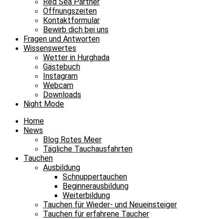
Red Sea Partner
Öffnungszeiten
Kontaktformular
Bewirb dich bei uns
Fragen und Antworten
Wissenswertes
Wetter in Hurghada
Gästebuch
Instagram
Webcam
Downloads
Night Mode
Home
News
Blog Rotes Meer
Tägliche Tauchausfahrten
Tauchen
Ausbildung
Schnuppertauchen
Beginnerausbildung
Weiterbildung
Tauchen für Wieder- und Neueinsteiger
Tauchen für erfahrene Taucher