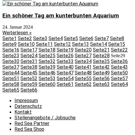
Ein schöner Tag am kunterbunten Aquarium
24. Januar 2024
Weiterlesen »
Seite
1
Seite
2
Seite
3
Seite
4
Seite
5
Seite
6
Seite
7
Seite
8
Seite
9
Seite
10
Seite
11
Seite
12
Seite
13
Seite
14
Seite
15
Seite
16
Seite
17
Seite
18
Seite
19
Seite
20
Seite
21
Seite
22
Seite
23
Seite
24
Seite
25
Seite
26
Seite
27
Seite
28
Seite
29
Seite
30
Seite
31
Seite
32
Seite
33
Seite
34
Seite
35
Seite
36
Seite
37
Seite
38
Seite
39
Seite
40
Seite
41
Seite
42
Seite
43
Seite
44
Seite
45
Seite
46
Seite
47
Seite
48
Seite
49
Seite
50
Seite
51
Seite
52
Seite
53
Seite
54
Seite
55
Seite
56
Seite
57
Seite
58
Seite
59
Seite
60
Seite
61
Seite
62
Seite
63
Seite
64
Seite
65
Seite
66
Impressum
Datenschutz
Kontakt
Stellenangebote / Jobsuche
Red Sea Partner
Red Sea Shop