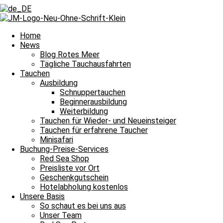
Home
News
Blog Rotes Meer
Tägliche Tauchausfahrten
Tauchen
Ausbildung
Schnuppertauchen
Beginnerausbildung
Weiterbildung
Tauchen für Wieder- und Neueinsteiger
Tauchen für erfahrene Taucher
Minisafari
Buchung-Preise-Services
Red Sea Shop
Preisliste vor Ort
Geschenkgutschein
Tägliche Tauchausfahrten
Hotelabholung kostenlos
Unsere Basis
Unsere Erlebnisse im Roten Meer
So schaut es bei uns aus
Unser Team