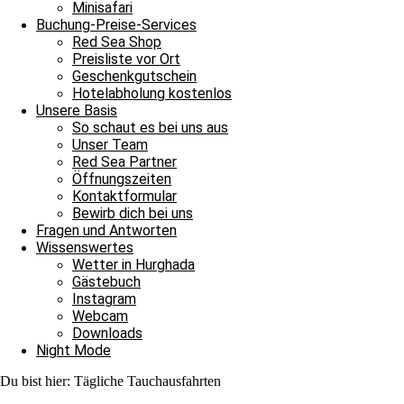
Minisafari
Buchung-Preise-Services
Archiv
Red Sea Shop
Preisliste vor Ort
Archiv
Geschenkgutschein
Hotelabholung kostenlos
Unsere Basis
Ein bisschen Aprilwetter im März
So schaut es bei uns aus
Unser Team
8. März 2023
Red Sea Partner
Weiterlesen »
Öffnungszeiten
Kontaktformular
Bewirb dich bei uns
Mit dem Wind zum Tauchplatz
Fragen und Antworten
Wissenswertes
7. März 2023
Wetter in Hurghada
Weiterlesen »
Gästebuch
Instagram
Webcam
Ein Tauchtag am Aquarium
Downloads
Night Mode
6. März 2023
Weiterlesen »
Du bist hier:
Tägliche Tauchausfahrten