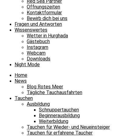
Red Sea Partner
Öffnungszeiten
Kontaktformular
Bewirb dich bei uns
Fragen und Antworten
Wissenswertes
Wetter in Hurghada
Gästebuch
Instagram
Webcam
Downloads
Night Mode
Home
News
Blog Rotes Meer
Tägliche Tauchausfahrten
Tauchen
Ausbildung
Schnuppertauchen
Beginnerausbildung
Weiterbildung
Tauchen für Wieder- und Neueinsteiger
Tauchen für erfahrene Taucher