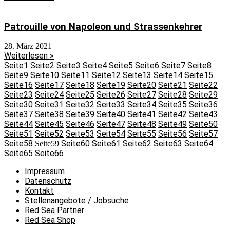
Patrouille von Napoleon und Strassenkehrer
28. März 2021
Weiterlesen »
Seite
1
Seite
2
Seite
3
Seite
4
Seite
5
Seite
6
Seite
7
Seite
8
Seite
9
Seite
10
Seite
11
Seite
12
Seite
13
Seite
14
Seite
15
Seite
16
Seite
17
Seite
18
Seite
19
Seite
20
Seite
21
Seite
22
Seite
23
Seite
24
Seite
25
Seite
26
Seite
27
Seite
28
Seite
29
Seite
30
Seite
31
Seite
32
Seite
33
Seite
34
Seite
35
Seite
36
Seite
37
Seite
38
Seite
39
Seite
40
Seite
41
Seite
42
Seite
43
Seite
44
Seite
45
Seite
46
Seite
47
Seite
48
Seite
49
Seite
50
Seite
51
Seite
52
Seite
53
Seite
54
Seite
55
Seite
56
Seite
57
Seite
58
Seite
60
Seite
61
Seite
62
Seite
63
Seite
64
Seite
59
Seite
65
Seite
66
Impressum
Datenschutz
Kontakt
Stellenangebote / Jobsuche
Red Sea Partner
Red Sea Shop