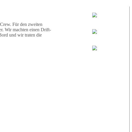
d eine Schildkröte.
Tauchguides:
Jamie
 Crew. Für den zweiten
r. Wir machten einen Drift-
ord und wir traten die
MoMo
Loris