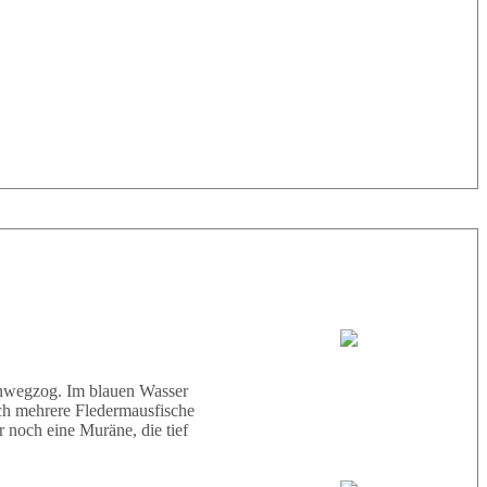
33° |
29°
Tauchboot:
Abu Scharara
hinwegzog. Im blauen Wasser
ich mehrere Fledermausfische
 noch eine Muräne, die tief
Tauchguides: