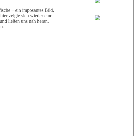
Wael
sche – ein imposantes Bild,
ier zeigte sich wieder eine
 und ließen uns nah heran.
Eric
m.