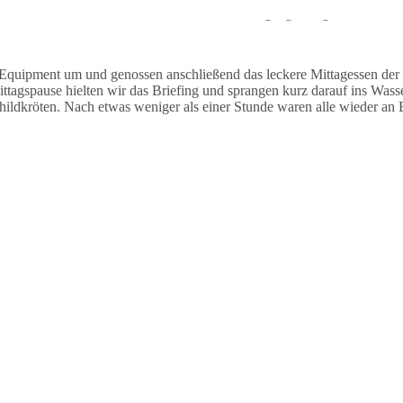
auchten stationär und sahen während des Tauchgangs einige Muränen un
Equipment um und genossen anschließend das leckere Mittagessen der
agspause hielten wir das Briefing und sprangen kurz darauf ins Wasse
dkröten. Nach etwas weniger als einer Stunde waren alle wieder an B