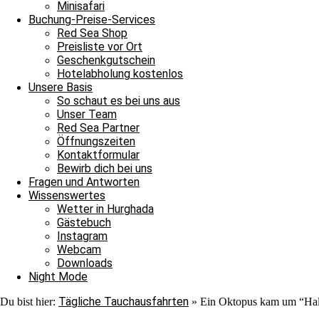
Nach ihrer Show verließen auch sie uns ins Blau. Jedoch war au
Minisafari
Adlerrochen entdecken, der in der Strömung stand, wie ein Fels in
Buchung-Preise-Services
ebenmäßig Marmoriert und wir konnten ihn von der Nähe bewundern
Red Sea Shop
unter einem Stein saß. In unserem Sicherheitsstop begegnete uns er
Preisliste vor Ort
hinschauen sollten, machten wir uns überglücklich auf den Weg in 
Geschenkgutschein
als auch für die Neulinge, denn heute hat unsere Tauschfamilie sic
Hotelabholung kostenlos
viel zu feiern, das heißt schnell auf zur Shaab Stella Bar, denn di
Unsere Basis
Grüße von JJ, Sandra und Janina.
So schaut es bei uns aus
Unser Team
Red Sea Partner
Öffnungszeiten
Kontaktformular
Bewirb dich bei uns
Fragen und Antworten
Wissenswertes
Wetter in Hurghada
Ganztagesfahrt
Gästebuch
Instagram
Tauchplatz 1: Carlson’s Corner
Webcam
Tauchplatz 2: Erg Somaya
Downloads
Tauchplatz 3: Balena
Night Mode
Tägliche Tauchausfahrten
Du bist hier:
»
Ein Oktopus kam um “Hal
An diesem wunderschönen Sonntagmorgen starteten wir unseren Ta
wir uns nach Carlsons Corner zu fahren. Der Weg dorthin verlief r