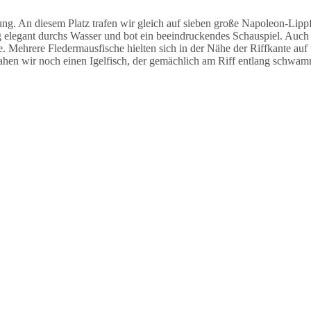
 An diesem Platz trafen wir gleich auf sieben große Napoleon-Lippfi
legant durchs Wasser und bot ein beeindruckendes Schauspiel. Auch h
e. Mehrere Fledermausfische hielten sich in der Nähe der Riffkante auf
ahen wir noch einen Igelfisch, der gemächlich am Riff entlang schwam