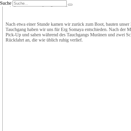
Suche
Equipment an und sprangen mit großer Vorfreude ins Wasser. Wir t
Nach etwa einer Stunde kamen wir zurück zum Boot, bauten unser 
Tauchgang haben wir uns für Erg Somaya entschieden. Nach der Mitt
Pick-Up und sahen während des Tauchgangs Muränen und zwei Schil
Rückfahrt an, die wie üblich ruhig verlief.