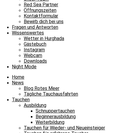
Red Sea Partner
Tägliche Tauchausfahrten
Öffnungszeiten
Kontaktformular
Buntes Leben im farbenfrohen Korallengarten
Bewirb dich bei uns
Fragen und Antworten
Bitte einmal aktualisieren, um den Inhalt richtig anzuzeigen Buntes L
Wissenswertes
Wetter in Hurghada
Weiterlesen »
Gästebuch
11. Juni 2026
Keine Kommentare
Instagram
Webcam
Tägliche Tauchausfahrten
Downloads
Night Mode
Tolle Gäste, schöne Tauchplätze
Home
Bitte einmal aktualisieren, um den Inhalt richtig anzuzeigen Tolle Gäs
News
Blog Rotes Meer
Weiterlesen »
Tägliche Tauchausfahrten
27. April 2026
Keine Kommentare
Tauchen
Ausbildung
Tägliche Tauchausfahrten
Schnuppertauchen
Beginnerausbildung
Guide-Frauenpower am Weltfrauentag
Weiterbildung
Tauchen für Wieder- und Neueinsteiger
Bitte einmal aktualisieren, um den Inhalt richtig anzuzeigen Guide-F