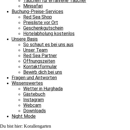
Tauchen für erfahrene Taucher
Minisafari
Weiterlesen »
Buchung-Preise-Services
8. März 2026
Keine Kommentare
Red Sea Shop
Preisliste vor Ort
Tägliche Tauchausfahrten
Geschenkgutschein
Hotelabholung kostenlos
Heute gab es Gästebetreuung im Luxusformat
Unsere Basis
So schaut es bei uns aus
Bitte einmal aktualisieren, um den Inhalt richtig anzuzeigen Heute g
Unser Team
Red Sea Partner
Weiterlesen »
Öffnungszeiten
30. Januar 2026
Keine Kommentare
Kontaktformular
Bewirb dich bei uns
Tägliche Tauchausfahrten
Fragen und Antworten
Wissenswertes
Geschichten und Sehnsüchte
Wetter in Hurghada
Gästebuch
Bitte einmal aktualisieren, um den Inhalt richtig anzuzeigen Geschich
Instagram
Weiterlesen »
Webcam
17. November 2025
Keine Kommentare
Downloads
Night Mode
Tägliche Tauchausfahrten
Du bist hier:
Korallengarten