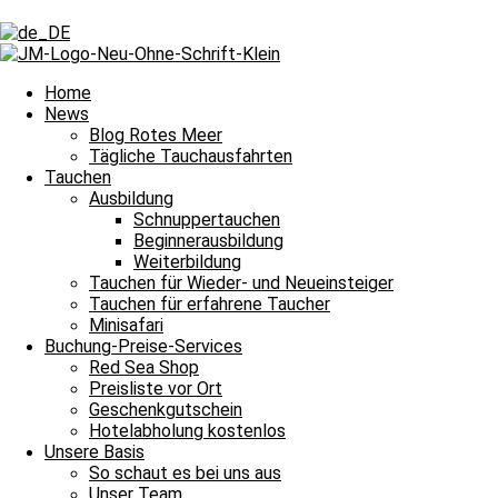
Schlagwort: Korallengarten
Schlagwort: Korallengarten
Home
News
Blog Rotes Meer
Tägliche Tauchausfahrten
Tägliche Tauchausfahrten
Tauchen
Ausbildung
Abtauchen – in unserem Element
Schnuppertauchen
Beginnerausbildung
Bitte einmal aktualisieren, um den Inhalt richtig anzuzeigen Abtauch
Weiterbildung
Weiterlesen »
Tauchen für Wieder- und Neueinsteiger
29. Juni 2026
Keine Kommentare
Tauchen für erfahrene Taucher
Minisafari
Tägliche Tauchausfahrten
Buchung-Preise-Services
Red Sea Shop
Locker und entspannt über den bunten Korallenga
Preisliste vor Ort
Geschenkgutschein
Bitte einmal aktualisieren, um den Inhalt richtig anzuzeigen Locker 
Hotelabholung kostenlos
Unsere Basis
Weiterlesen »
So schaut es bei uns aus
17. Juni 2026
Keine Kommentare
Unser Team