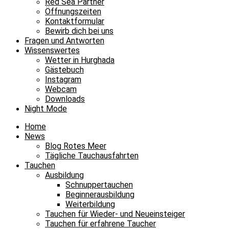
Red Sea Partner
Öffnungszeiten
Kontaktformular
Bewirb dich bei uns
Fragen und Antworten
Wissenswertes
Wetter in Hurghada
Gästebuch
Instagram
Webcam
Downloads
Night Mode
Home
News
Blog Rotes Meer
Tägliche Tauchausfahrten
Tauchen
Ausbildung
Schnuppertauchen
Beginnerausbildung
Weiterbildung
Tauchen für Wieder- und Neueinsteiger
Tauchen für erfahrene Taucher