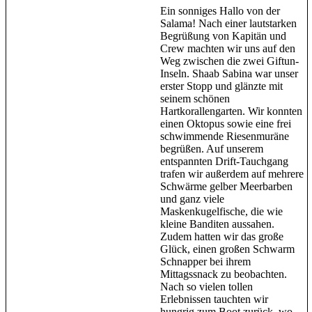
Ein sonniges Hallo von der
Salama! Nach einer lautstarken
Begrüßung von Kapitän und
Crew machten wir uns auf den
Weg zwischen die zwei Giftun-
Inseln. Shaab Sabina war unser
erster Stopp und glänzte mit
seinem schönen
Hartkorallengarten. Wir konnten
einen Oktopus sowie eine frei
schwimmende Riesenmuräne
begrüßen. Auf unserem
entspannten Drift-Tauchgang
trafen wir außerdem auf mehrere
Schwärme gelber Meerbarben
und ganz viele
Maskenkugelfische, die wie
kleine Banditen aussahen.
Zudem hatten wir das große
Glück, einen großen Schwarm
Schnapper bei ihrem
Mittagssnack zu beobachten.
Nach so vielen tollen
Erlebnissen tauchten wir
hungrig zum Boot zurück, wo