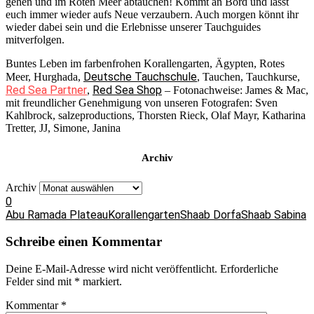
gehen und im Roten Meer abtauchen! Kommt an Bord und lasst
euch immer wieder aufs Neue verzaubern. Auch morgen könnt ihr
wieder dabei sein und die Erlebnisse unserer Tauchguides
mitverfolgen.
Buntes Leben im farbenfrohen Korallengarten, Ägypten, Rotes
Deutsche Tauchschule
Meer, Hurghada,
, Tauchen, Tauchkurse,
Red Sea Partner
Red Sea Shop
,
– Fotonachweise: James & Mac,
mit freundlicher Genehmigung von unseren Fotografen: Sven
Kahlbrock, salzeproductions, Thorsten Rieck, Olaf Mayr, Katharina
Tretter, JJ, Simone, Janina
Archiv
Archiv
0
Abu Ramada Plateau
Korallengarten
Shaab Dorfa
Shaab Sabina
Schreibe einen Kommentar
Deine E-Mail-Adresse wird nicht veröffentlicht.
Erforderliche
Felder sind mit
*
markiert.
Kommentar
*