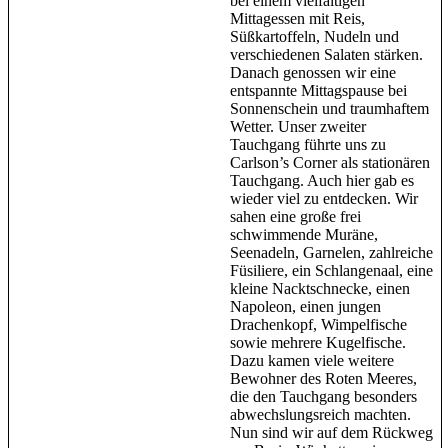
bei einem vielfältigen
Mittagessen mit Reis,
Süßkartoffeln, Nudeln und
verschiedenen Salaten stärken.
Danach genossen wir eine
entspannte Mittagspause bei
Sonnenschein und traumhaftem
Wetter. Unser zweiter
Tauchgang führte uns zu
Carlson’s Corner als stationären
Tauchgang. Auch hier gab es
wieder viel zu entdecken. Wir
sahen eine große frei
schwimmende Muräne,
Seenadeln, Garnelen, zahlreiche
Füsiliere, ein Schlangenaal, eine
kleine Nacktschnecke, einen
Napoleon, einen jungen
Drachenkopf, Wimpelfische
sowie mehrere Kugelfische.
Dazu kamen viele weitere
Bewohner des Roten Meeres,
die den Tauchgang besonders
abwechslungsreich machten.
Nun sind wir auf dem Rückweg