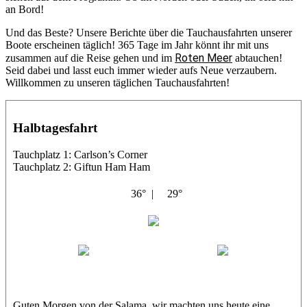
an Bord!
Und das Beste? Unsere Berichte über die Tauchausfahrten unserer
Boote erscheinen täglich! 365 Tage im Jahr könnt ihr mit uns
Roten Meer
zusammen auf die Reise gehen und im
abtauchen!
Seid dabei und lasst euch immer wieder aufs Neue verzaubern.
Willkommen zu unseren täglichen Tauchausfahrten!
Halbtagesfahrt
Tauchplatz 1: Carlson’s Corner
Tauchplatz 2: Giftun Ham Ham
36° |
29°
Abu Salama
Jasmin (JJ)
Sandra
Guten Morgen von der Salama, wir machten uns heute eine