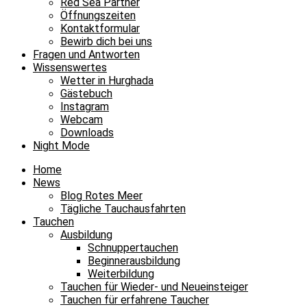
Red Sea Partner
Öffnungszeiten
Kontaktformular
Bewirb dich bei uns
Fragen und Antworten
Wissenswertes
Wetter in Hurghada
Gästebuch
Instagram
Webcam
Downloads
Night Mode
Home
News
Blog Rotes Meer
Tägliche Tauchausfahrten
Tauchen
Ausbildung
Schnuppertauchen
Beginnerausbildung
Weiterbildung
Tauchen für Wieder- und Neueinsteiger
Tauchen für erfahrene Taucher