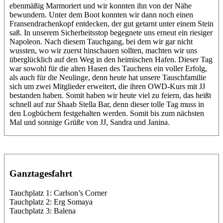
ebenmäßig Marmoriert und wir konnten ihn von der Nähe
bewundern. Unter dem Boot konnten wir dann noch einen
Fransendrachenkopf entdecken, der gut getarnt unter einem Stein
saß. In unserem Sicherheitsstop begegnete uns erneut ein riesiger
Napoleon. Nach diesem Tauchgang, bei dem wir gar nicht
wussten, wo wir zuerst hinschauen sollten, machten wir uns
überglücklich auf den Weg in den heimischen Hafen. Dieser Tag
war sowohl für die alten Hasen des Tauchens ein voller Erfolg,
als auch für die Neulinge, denn heute hat unsere Tauschfamilie
sich um zwei Mitglieder erweitert, die ihren OWD-Kurs mit JJ
bestanden haben. Somit haben wir heute viel zu feiern, das heißt
schnell auf zur Shaab Stella Bar, denn dieser tolle Tag muss in
den Logbüchern festgehalten werden. Somit bis zum nächsten
Mal und sonnige Grüße von JJ, Sandra und Janina.
Ganztagesfahrt
Tauchplatz 1: Carlson’s Corner
Tauchplatz 2: Erg Somaya
Tauchplatz 3: Balena