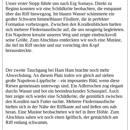
Unser erster Stopp führte uns nach Erg Somaya. Direkt zu
Beginn konnten wir eine Schildkröte beobachten, die entspannt
über das Riff hinwegzog. Im blauen Wasser schimmerte ein
großer Schwarm himmelblauer Füsiliere, die in perfekter
Formation vorbeizogen. Zwischen den Korallenblöcken hielten
sich mehrere Fledermausfische auf, die uns neugierig begleiteten.
Ein Napoleon kreuzte unseren Weg und zeigte eindrucksvoll
seine Größe. Zum Abschluss entdeckten wir noch eine Muräne,
die tief im Riff steckte und nur vorsichtig den Kopf
herausstreckte.
Der zweite Tauchgang bei Ham Ham brachte noch mehr
Abwechslung. An diesem Platz trafen wir gleich auf sieben
große Napoleon-Lippfische – ein imposantes Bild, wenn diese
Riesen gemeinsam unterwegs sind. Ein Adlerrochen zog elegant
durchs Wasser und bot ein beeindruckendes Schauspiel. Auch
hier zeigte sich wieder eine Schildkröte, die gemütlich zwischen
den Korallen nach Futter suchte. Mehrere Fledermausfische
hielten sich in der Nähe der Riffkante auf und ließen uns nah
heran. Eine Muräne beobachteten wir tief in ihrer Höhle. Zum
Abschluss sahen wir noch einen Igelfisch, der gemächlich am
Riff entlang schwamm.