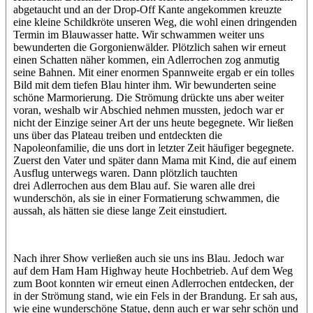
abgetaucht und an der Drop-Off Kante angekommen kreuzte
eine kleine Schildkröte unseren Weg, die wohl einen dringenden
Termin im Blauwasser hatte. Wir schwammen weiter uns
bewunderten die Gorgonienwälder. Plötzlich sahen wir erneut
einen Schatten näher kommen, ein Adlerrochen zog anmutig
seine Bahnen. Mit einer enormen Spannweite ergab er ein tolles
Bild mit dem tiefen Blau hinter ihm. Wir bewunderten seine
schöne Marmorierung. Die Strömung drückte uns aber weiter
voran, weshalb wir Abschied nehmen mussten, jedoch war er
nicht der Einzige seiner Art der uns heute begegnete. Wir ließen
uns über das Plateau treiben und entdeckten die
Napoleonfamilie, die uns dort in letzter Zeit häufiger begegnete.
Zuerst den Vater und später dann Mama mit Kind, die auf einem
Ausflug unterwegs waren. Dann plötzlich tauchten
drei Adlerrochen aus dem Blau auf. Sie waren alle drei
wunderschön, als sie in einer Formatierung schwammen, die
aussah, als hätten sie diese lange Zeit einstudiert.
Nach ihrer Show verließen auch sie uns ins Blau. Jedoch war
auf dem Ham Ham Highway heute Hochbetrieb. Auf dem Weg
zum Boot konnten wir erneut einen Adlerrochen entdecken, der
in der Strömung stand, wie ein Fels in der Brandung. Er sah aus,
wie eine wunderschöne Statue, denn auch er war sehr schön und