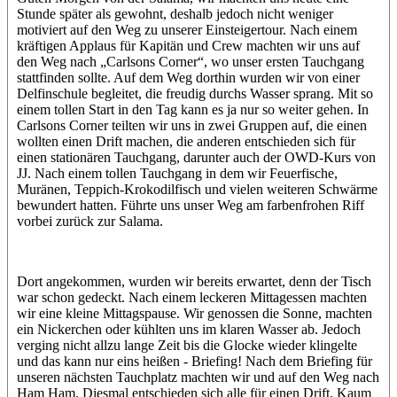
Stunde später als gewohnt, deshalb jedoch nicht weniger
motiviert auf den Weg zu unserer Einsteigertour. Nach einem
kräftigen Applaus für Kapitän und Crew machten wir uns auf
den Weg nach „Carlsons Corner“, wo unser ersten Tauchgang
stattfinden sollte. Auf dem Weg dorthin wurden wir von einer
Delfinschule begleitet, die freudig durchs Wasser sprang. Mit so
einem tollen Start in den Tag kann es ja nur so weiter gehen. In
Carlsons Corner teilten wir uns in zwei Gruppen auf, die einen
wollten einen Drift machen, die anderen entschieden sich für
einen stationären Tauchgang, darunter auch der OWD-Kurs von
JJ. Nach einem tollen Tauchgang in dem wir Feuerfische,
Muränen, Teppich-Krokodilfisch und vielen weiteren Schwärme
bewundert hatten. Führte uns unser Weg am farbenfrohen Riff
vorbei zurück zur Salama.
Dort angekommen, wurden wir bereits erwartet, denn der Tisch
war schon gedeckt. Nach einem leckeren Mittagessen machten
wir eine kleine Mittagspause. Wir genossen die Sonne, machten
ein Nickerchen oder kühlten uns im klaren Wasser ab. Jedoch
verging nicht allzu lange Zeit bis die Glocke wieder klingelte
und das kann nur eins heißen - Briefing! Nach dem Briefing für
unseren nächsten Tauchplatz machten wir und auf den Weg nach
Ham Ham. Diesmal entschieden sich alle für einen Drift. Kaum