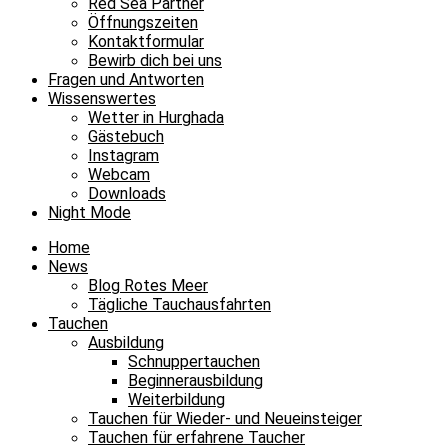
Red Sea Partner
Öffnungszeiten
Kontaktformular
Bewirb dich bei uns
Fragen und Antworten
Wissenswertes
Wetter in Hurghada
Gästebuch
Instagram
Webcam
Downloads
Night Mode
Home
News
Blog Rotes Meer
Tägliche Tauchausfahrten
Tauchen
Ausbildung
Schnuppertauchen
Beginnerausbildung
Weiterbildung
Tauchen für Wieder- und Neueinsteiger
Tauchen für erfahrene Taucher