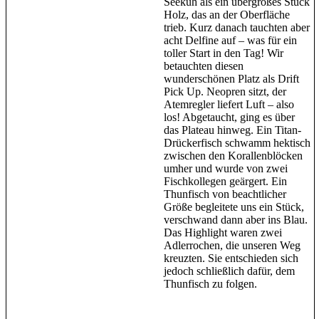
Seekuh als ein übergroßes Stück
Holz, das an der Oberfläche
trieb. Kurz danach tauchten aber
acht Delfine auf – was für ein
toller Start in den Tag! Wir
betauchten diesen
wunderschönen Platz als Drift
Pick Up. Neopren sitzt, der
Atemregler liefert Luft – also
los! Abgetaucht, ging es über
das Plateau hinweg. Ein Titan-
Drückerfisch schwamm hektisch
zwischen den Korallenblöcken
umher und wurde von zwei
Fischkollegen geärgert. Ein
Thunfisch von beachtlicher
Größe begleitete uns ein Stück,
verschwand dann aber ins Blau.
Das Highlight waren zwei
Adlerrochen, die unseren Weg
kreuzten. Sie entschieden sich
jedoch schließlich dafür, dem
Thunfisch zu folgen.