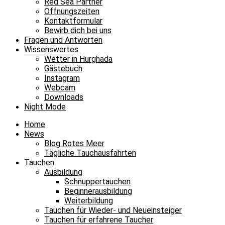
Red Sea Partner
Öffnungszeiten
Kontaktformular
Bewirb dich bei uns
Fragen und Antworten
Wissenswertes
Wetter in Hurghada
Gästebuch
Instagram
Webcam
Downloads
Night Mode
Home
News
Blog Rotes Meer
Tägliche Tauchausfahrten
Tauchen
Ausbildung
Schnuppertauchen
Beginnerausbildung
Weiterbildung
Tauchen für Wieder- und Neueinsteiger
Tauchen für erfahrene Taucher