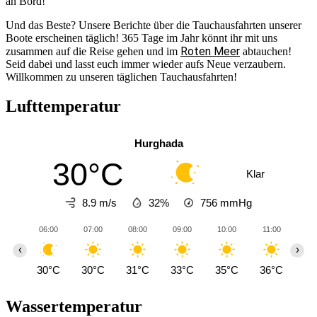
an Bord!
Und das Beste? Unsere Berichte über die Tauchausfahrten unserer
Boote erscheinen täglich! 365 Tage im Jahr könnt ihr mit uns
Roten Meer
zusammen auf die Reise gehen und im
abtauchen!
Seid dabei und lasst euch immer wieder aufs Neue verzaubern.
Willkommen zu unseren täglichen Tauchausfahrten!
Lufttemperatur
Hurghada
30°C
Klar
8.9 m/s
32%
756
mmHg
06:00
07:00
08:00
09:00
10:00
11:00
12
‹
›
30°C
30°C
31°C
33°C
35°C
36°C
37
Wassertemperatur