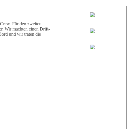
d eine Schildkröte.
Tauchguides:
Jamie
 Crew. Für den zweiten
r. Wir machten einen Drift-
ord und wir traten die
MoMo
Loris