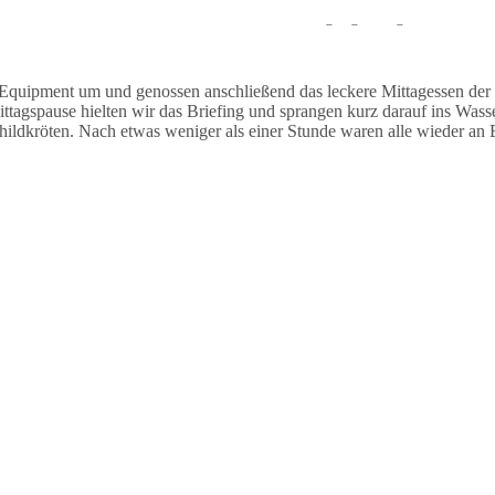
auchten stationär und sahen während des Tauchgangs einige Muränen un
Equipment um und genossen anschließend das leckere Mittagessen der
agspause hielten wir das Briefing und sprangen kurz darauf ins Wasse
dkröten. Nach etwas weniger als einer Stunde waren alle wieder an B