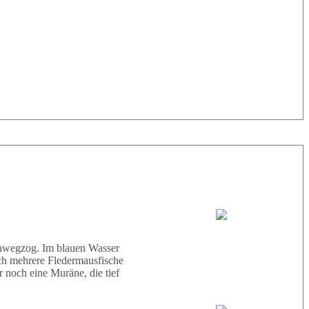
33° |
29°
Tauchboot:
Abu Scharara
hinwegzog. Im blauen Wasser
ich mehrere Fledermausfische
 noch eine Muräne, die tief
Tauchguides: