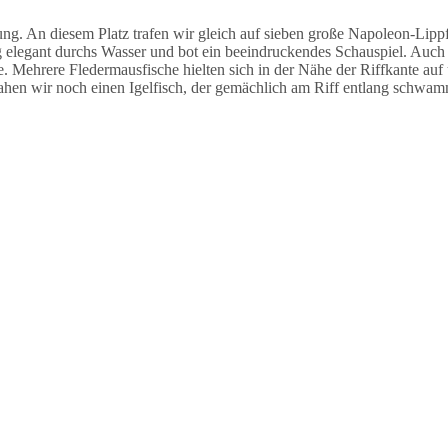
 An diesem Platz trafen wir gleich auf sieben große Napoleon-Lippfi
legant durchs Wasser und bot ein beeindruckendes Schauspiel. Auch h
e. Mehrere Fledermausfische hielten sich in der Nähe der Riffkante auf
ahen wir noch einen Igelfisch, der gemächlich am Riff entlang schwam