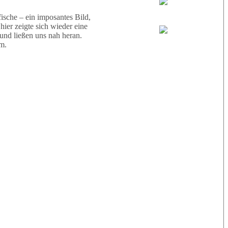
Wael
sche – ein imposantes Bild,
ier zeigte sich wieder eine
 und ließen uns nah heran.
Eric
m.