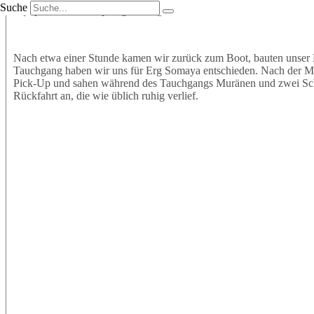
Suche
Equipment an und sprangen mit großer Vorfreude ins Wasser. Wir t
Nach etwa einer Stunde kamen wir zurück zum Boot, bauten unser 
Tauchgang haben wir uns für Erg Somaya entschieden. Nach der Mitt
Pick-Up und sahen während des Tauchgangs Muränen und zwei Schil
Rückfahrt an, die wie üblich ruhig verlief.