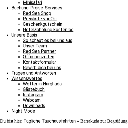
Nach ihrer Show verließen auch sie uns ins Blau. Jedoch war au
Minisafari
Adlerrochen entdecken, der in der Strömung stand, wie ein Fels in
Buchung-Preise-Services
ebenmäßig Marmoriert und wir konnten ihn von der Nähe bewundern
Red Sea Shop
unter einem Stein saß. In unserem Sicherheitsstop begegnete uns er
Preisliste vor Ort
hinschauen sollten, machten wir uns überglücklich auf den Weg in 
Geschenkgutschein
als auch für die Neulinge, denn heute hat unsere Tauschfamilie sic
Hotelabholung kostenlos
viel zu feiern, das heißt schnell auf zur Shaab Stella Bar, denn di
Unsere Basis
Grüße von JJ, Sandra und Janina.
So schaut es bei uns aus
Unser Team
Red Sea Partner
Öffnungszeiten
Kontaktformular
Bewirb dich bei uns
Fragen und Antworten
Wissenswertes
Wetter in Hurghada
Ganztagesfahrt
Gästebuch
Instagram
Tauchplatz 1: Carlson’s Corner
Webcam
Tauchplatz 2: Erg Somaya
Downloads
Tauchplatz 3: Balena
Night Mode
Tägliche Tauchausfahrten
Du bist hier:
»
Barrakuda zur Begrüßung
An diesem wunderschönen Sonntagmorgen starteten wir unseren Ta
wir uns nach Carlsons Corner zu fahren. Der Weg dorthin verlief r