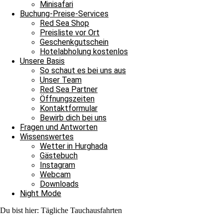
Minisafari
Buchung-Preise-Services
Archiv
Red Sea Shop
Preisliste vor Ort
Archiv
Geschenkgutschein
Hotelabholung kostenlos
Unsere Basis
Unser Wassertaxi war pünktlich zur Stelle
So schaut es bei uns aus
Unser Team
18. Juli 2025
Red Sea Partner
Weiterlesen »
Öffnungszeiten
Kontaktformular
Bewirb dich bei uns
Perfektes Buddysystem im Blauwasser
Fragen und Antworten
Wissenswertes
17. Juli 2025
Wetter in Hurghada
Weiterlesen »
Gästebuch
Instagram
Webcam
Auf nach Abu Nuhas und eine Tanzeinlage
Downloads
Night Mode
16. Juli 2025
Weiterlesen »
Du bist hier:
Tägliche Tauchausfahrten