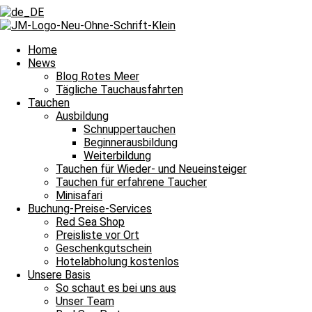
Home
News
Blog Rotes Meer
Tägliche Tauchausfahrten
Tauchen
Ausbildung
Schnuppertauchen
Beginnerausbildung
Weiterbildung
Tauchen für Wieder- und Neueinsteiger
Tauchen für erfahrene Taucher
Minisafari
Buchung-Preise-Services
Red Sea Shop
Preisliste vor Ort
Geschenkgutschein
Tägliche Tauchausfahrten
Hotelabholung kostenlos
Unsere Basis
Unsere Erlebnisse im Roten Meer
So schaut es bei uns aus
Unser Team