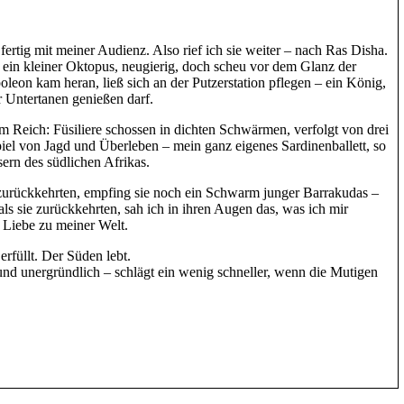
ertig mit meiner Audienz. Also rief ich sie weiter – nach Ras Disha.
n ein kleiner Oktopus, neugierig, doch scheu vor dem Glanz der
leon kam heran, ließ sich an der Putzerstation pflegen – ein König,
r Untertanen genießen darf.
 Reich: Füsiliere schossen in dichten Schwärmen, verfolgt von drei
el von Jagd und Überleben – mein ganz eigenes Sardinenballett, so
ern des südlichen Afrikas.
 zurückkehrten, empfing sie noch ein Schwarm junger Barrakudas –
s sie zurückkehrten, sah ich in ihren Augen das, was ich mir
 Liebe zu meiner Welt.
rfüllt. Der Süden lebt.
und unergründlich – schlägt ein wenig schneller, wenn die Mutigen