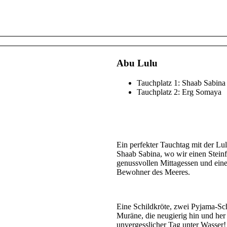
Abu Lulu
Tauchplatz 1: Shaab Sabina
Tauchplatz 2: Erg Somaya
Ein perfekter Tauchtag mit der L
Shaab Sabina, wo wir einen Steinf
genussvollen Mittagessen und ein
Bewohner des Meeres.
Eine Schildkröte, zwei Pyjama-Sch
Muräne, die neugierig hin und he
unvergesslicher Tag unter Wasser! 