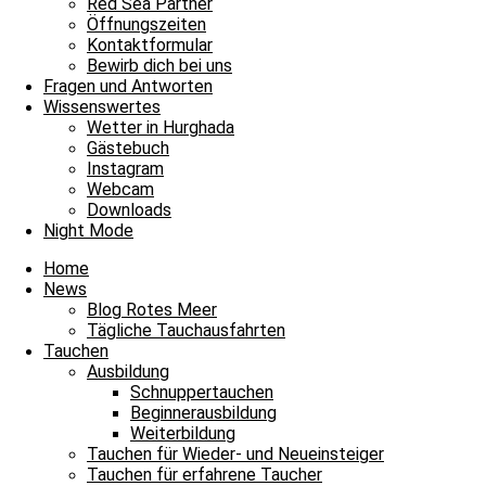
Red Sea Partner
8.1 m/s
18%
754
mmHg
Öffnungszeiten
Kontaktformular
22:00
23:00
00:00
01:00
02:00
03:00
04
Bewirb dich bei uns
‹
›
Fragen und Antworten
Wissenswertes
33°C
32°C
32°C
31°C
31°C
30°C
30
Wetter in Hurghada
Gästebuch
Instagram
Webcam
Downloads
Pernille
Night Mode
Home
News
Blog Rotes Meer
Tägliche Tauchausfahrten
Tauchen
Ausbildung
Schnuppertauchen
Beginnerausbildung
Weiterbildung
Tauchen für Wieder- und Neueinsteiger
Tauchen für erfahrene Taucher