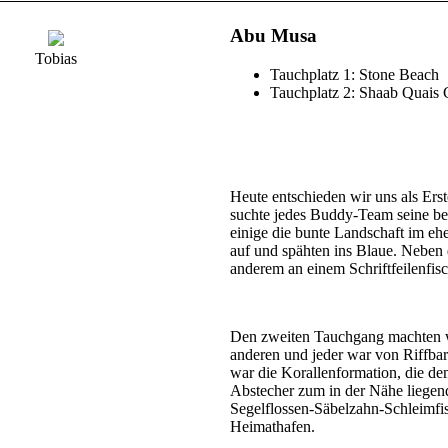
Abu Musa
Tobias
Tauchplatz 1: Stone Beach
Tauchplatz 2: Shaab Quais
Heute entschieden wir uns als Ers
suchte jedes Buddy-Team seine bev
einige die bunte Landschaft im ehe
auf und spähten ins Blaue. Neben d
anderem an einem Schriftfeilenfi
Den zweiten Tauchgang machten w
anderen und jeder war von Riffba
war die Korallenformation, die d
Abstecher zum in der Nähe liegen
Segelflossen-Säbelzahn-Schleimfi
Heimathafen.