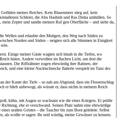
n Gefilden meines Reiches. Kein Blasenmeer stieg auf, kein
 kristallenen Schleier, die Abu Hashish und Ras Disha umhüllen. So
n, mein Zepter und sandte meinen Ruf gen Oberfläche – und siehe da,
e die Wellen und erlaubte den Mutigen, den Weg nach Süden zu
zwischen Norden und Süden – neigten sich alle Stimmen in Einigkeit
sein.
erst. Einige meiner Gäste wagten sich hinab in die Tiefen, wo
eich hüten. Andere verweilten im flachen Licht, um dort die
staunen. Die Riffzähmer zogen ehrwürdig ihre Bahnen, der
eich, und eine kleine Nacktschnecke flatterte verspielt im Tanz des
e an der Kante der Tiefe – so nah am Abgrund, dass ein Flossenschlag
ch er blieb unbewegt, als wüsste er, dass nichts in meinem Reich
groß, kühn, mit Augen so wachsam wie die eines Kriegers. Er prüfte
ie Richtung, ehe er verschwand. Seinen Platz nahm eine ehrwürdige
 eines uralten Geistes – die Taucher bis zum Boot geleitete. Selbst
en, als wollte er sagen: Ihr seid würdig, meine Gewässer zu kennen.