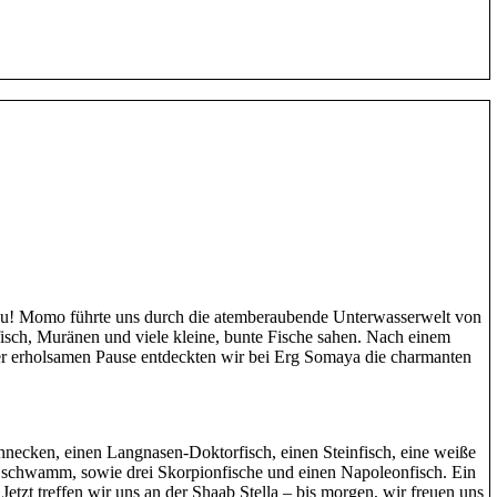
ulu! Momo führte uns durch die atemberaubende Unterwasserwelt von
isch, Muränen und viele kleine, bunte Fische sahen. Nach einem
er erholsamen Pause entdeckten wir bei Erg Somaya die charmanten
necken, einen Langnasen-Doktorfisch, einen Steinfisch, eine weiße
r schwamm, sowie drei Skorpionfische und einen Napoleonfisch. Ein
Jetzt treffen wir uns an der Shaab Stella – bis morgen, wir freuen uns