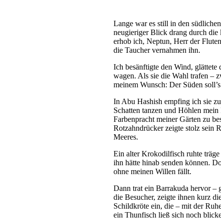
Neptuns Ruf gen Süden
Lange war es still in den südliche
neugieriger Blick drang durch die
erhob ich, Neptun, Herr der Flute
die Taucher vernahmen ihn.
Ich besänftigte den Wind, glättet
wagen. Als sie die Wahl trafen – 
meinem Wunsch: Der Süden soll’s 
In Abu Hashish empfing ich sie zu
Schatten tanzen und Höhlen mein R
Farbenpracht meiner Gärten zu be
Rotzahndrücker zeigte stolz sein R
Meeres.
Ein alter Krokodilfisch ruhte träg
ihn hätte hinab senden können. Do
ohne meinen Willen fällt.
Dann trat ein Barrakuda hervor – 
die Besucher, zeigte ihnen kurz d
Schildkröte ein, die – mit der Ruhe
ein Thunfisch ließ sich noch blick