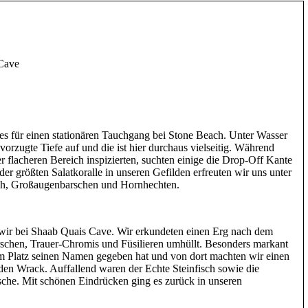
 Cave
tes für einen stationären Tauchgang bei Stone Beach. Unter Wasser
orzugte Tiefe auf und die ist hier durchaus vielseitig. Während
r flacheren Bereich inspizierten, suchten einige die Drop-Off Kante
er größten Salatkoralle in unseren Gefilden erfreuten wir uns unter
sch, Großaugenbarschen und Hornhechten.
ir bei Shaab Quais Cave. Wir erkundeten einen Erg nach dem
rschen, Trauer-Chromis und Füsilieren umhüllt. Besonders markant
em Platz seinen Namen gegeben hat und von dort machten wir einen
den Wrack. Auffallend waren der Echte Steinfisch sowie die
sche. Mit schönen Eindrücken ging es zurück in unseren