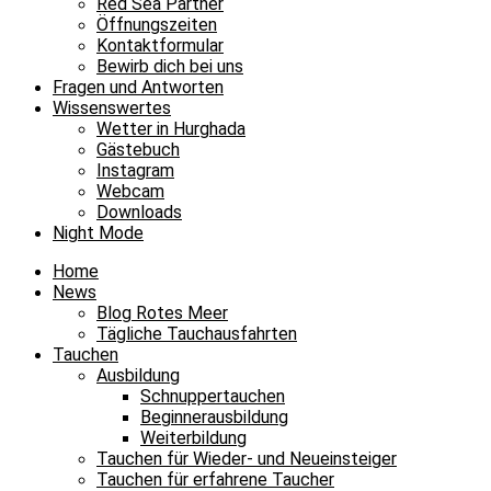
Red Sea Partner
Öffnungszeiten
Kontaktformular
Bewirb dich bei uns
Fragen und Antworten
Wissenswertes
Wetter in Hurghada
Gästebuch
Instagram
Webcam
Downloads
Night Mode
Home
News
Blog Rotes Meer
Tägliche Tauchausfahrten
Tauchen
Ausbildung
Schnuppertauchen
Beginnerausbildung
Weiterbildung
Tauchen für Wieder- und Neueinsteiger
Tauchen für erfahrene Taucher