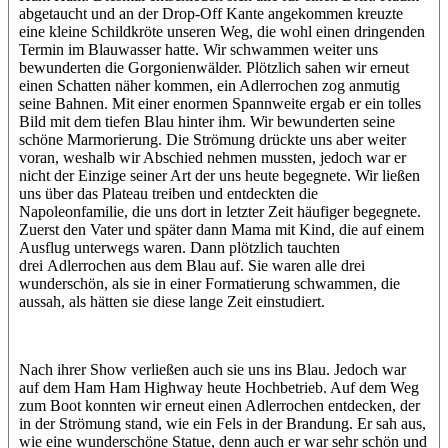
abgetaucht und an der Drop-Off Kante angekommen kreuzte
eine kleine Schildkröte unseren Weg, die wohl einen dringenden
Termin im Blauwasser hatte. Wir schwammen weiter uns
bewunderten die Gorgonienwälder. Plötzlich sahen wir erneut
einen Schatten näher kommen, ein Adlerrochen zog anmutig
seine Bahnen. Mit einer enormen Spannweite ergab er ein tolles
Bild mit dem tiefen Blau hinter ihm. Wir bewunderten seine
schöne Marmorierung. Die Strömung drückte uns aber weiter
voran, weshalb wir Abschied nehmen mussten, jedoch war er
nicht der Einzige seiner Art der uns heute begegnete. Wir ließen
uns über das Plateau treiben und entdeckten die
Napoleonfamilie, die uns dort in letzter Zeit häufiger begegnete.
Zuerst den Vater und später dann Mama mit Kind, die auf einem
Ausflug unterwegs waren. Dann plötzlich tauchten
drei Adlerrochen aus dem Blau auf. Sie waren alle drei
wunderschön, als sie in einer Formatierung schwammen, die
aussah, als hätten sie diese lange Zeit einstudiert.
Nach ihrer Show verließen auch sie uns ins Blau. Jedoch war
auf dem Ham Ham Highway heute Hochbetrieb. Auf dem Weg
zum Boot konnten wir erneut einen Adlerrochen entdecken, der
in der Strömung stand, wie ein Fels in der Brandung. Er sah aus,
wie eine wunderschöne Statue, denn auch er war sehr schön und