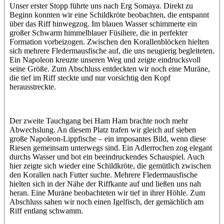
Unser erster Stopp führte uns nach Erg Somaya. Direkt zu
Beginn konnten wir eine Schildkröte beobachten, die entspannt
über das Riff hinwegzog. Im blauen Wasser schimmerte ein
großer Schwarm himmelblauer Füsiliere, die in perfekter
Formation vorbeizogen. Zwischen den Korallenblöcken hielten
sich mehrere Fledermausfische auf, die uns neugierig begleiteten.
Ein Napoleon kreuzte unseren Weg und zeigte eindrucksvoll
seine Größe. Zum Abschluss entdeckten wir noch eine Muräne,
die tief im Riff steckte und nur vorsichtig den Kopf
herausstreckte.
Der zweite Tauchgang bei Ham Ham brachte noch mehr
Abwechslung. An diesem Platz trafen wir gleich auf sieben
große Napoleon-Lippfische – ein imposantes Bild, wenn diese
Riesen gemeinsam unterwegs sind. Ein Adlerrochen zog elegant
durchs Wasser und bot ein beeindruckendes Schauspiel. Auch
hier zeigte sich wieder eine Schildkröte, die gemütlich zwischen
den Korallen nach Futter suchte. Mehrere Fledermausfische
hielten sich in der Nähe der Riffkante auf und ließen uns nah
heran. Eine Muräne beobachteten wir tief in ihrer Höhle. Zum
Abschluss sahen wir noch einen Igelfisch, der gemächlich am
Riff entlang schwamm.