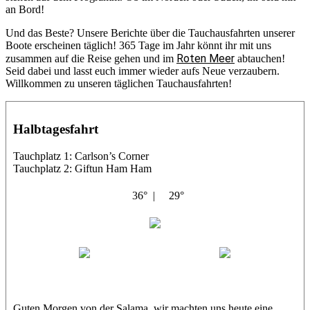
an Bord!
Und das Beste? Unsere Berichte über die Tauchausfahrten unserer
Boote erscheinen täglich! 365 Tage im Jahr könnt ihr mit uns
Roten Meer
zusammen auf die Reise gehen und im
abtauchen!
Seid dabei und lasst euch immer wieder aufs Neue verzaubern.
Willkommen zu unseren täglichen Tauchausfahrten!
Halbtagesfahrt
Tauchplatz 1: Carlson’s Corner
Tauchplatz 2: Giftun Ham Ham
36° |
29°
Abu Salama
Jasmin (JJ)
Sandra
Guten Morgen von der Salama, wir machten uns heute eine