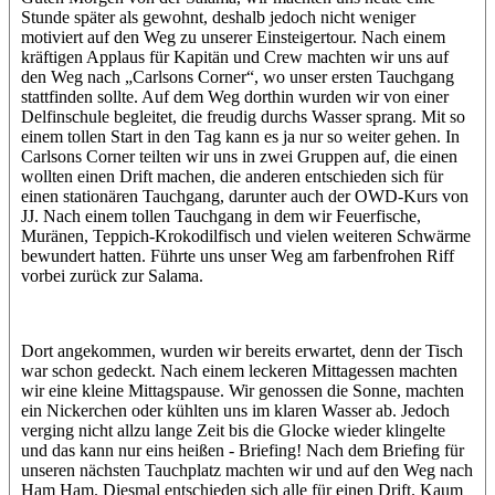
Stunde später als gewohnt, deshalb jedoch nicht weniger
motiviert auf den Weg zu unserer Einsteigertour. Nach einem
kräftigen Applaus für Kapitän und Crew machten wir uns auf
den Weg nach „Carlsons Corner“, wo unser ersten Tauchgang
stattfinden sollte. Auf dem Weg dorthin wurden wir von einer
Delfinschule begleitet, die freudig durchs Wasser sprang. Mit so
einem tollen Start in den Tag kann es ja nur so weiter gehen. In
Carlsons Corner teilten wir uns in zwei Gruppen auf, die einen
wollten einen Drift machen, die anderen entschieden sich für
einen stationären Tauchgang, darunter auch der OWD-Kurs von
JJ. Nach einem tollen Tauchgang in dem wir Feuerfische,
Muränen, Teppich-Krokodilfisch und vielen weiteren Schwärme
bewundert hatten. Führte uns unser Weg am farbenfrohen Riff
vorbei zurück zur Salama.
Dort angekommen, wurden wir bereits erwartet, denn der Tisch
war schon gedeckt. Nach einem leckeren Mittagessen machten
wir eine kleine Mittagspause. Wir genossen die Sonne, machten
ein Nickerchen oder kühlten uns im klaren Wasser ab. Jedoch
verging nicht allzu lange Zeit bis die Glocke wieder klingelte
und das kann nur eins heißen - Briefing! Nach dem Briefing für
unseren nächsten Tauchplatz machten wir und auf den Weg nach
Ham Ham. Diesmal entschieden sich alle für einen Drift. Kaum