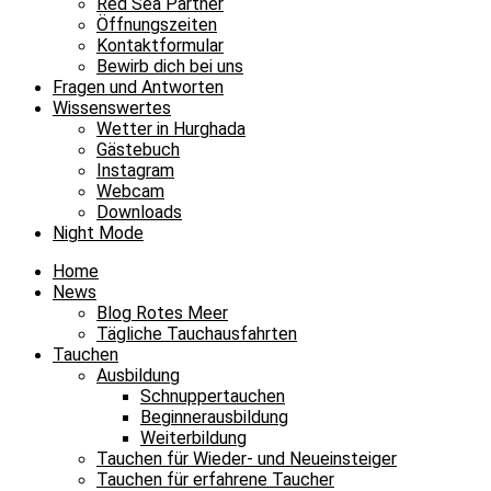
Red Sea Partner
Öffnungszeiten
Kontaktformular
Bewirb dich bei uns
Fragen und Antworten
Wissenswertes
Wetter in Hurghada
Gästebuch
Instagram
Webcam
Downloads
Night Mode
Home
News
Blog Rotes Meer
Tägliche Tauchausfahrten
Tauchen
Ausbildung
Schnuppertauchen
Beginnerausbildung
Weiterbildung
Tauchen für Wieder- und Neueinsteiger
Tauchen für erfahrene Taucher