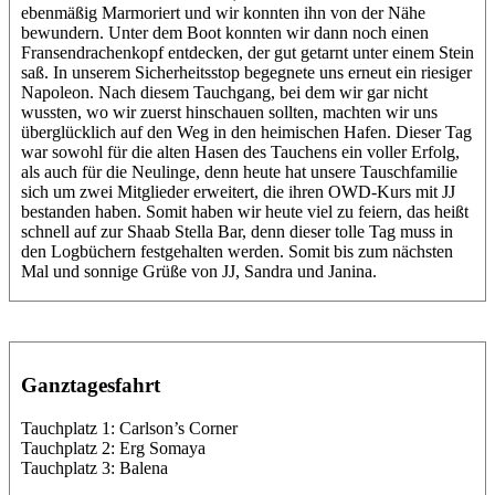
ebenmäßig Marmoriert und wir konnten ihn von der Nähe
bewundern. Unter dem Boot konnten wir dann noch einen
Fransendrachenkopf entdecken, der gut getarnt unter einem Stein
saß. In unserem Sicherheitsstop begegnete uns erneut ein riesiger
Napoleon. Nach diesem Tauchgang, bei dem wir gar nicht
wussten, wo wir zuerst hinschauen sollten, machten wir uns
überglücklich auf den Weg in den heimischen Hafen. Dieser Tag
war sowohl für die alten Hasen des Tauchens ein voller Erfolg,
als auch für die Neulinge, denn heute hat unsere Tauschfamilie
sich um zwei Mitglieder erweitert, die ihren OWD-Kurs mit JJ
bestanden haben. Somit haben wir heute viel zu feiern, das heißt
schnell auf zur Shaab Stella Bar, denn dieser tolle Tag muss in
den Logbüchern festgehalten werden. Somit bis zum nächsten
Mal und sonnige Grüße von JJ, Sandra und Janina.
Ganztagesfahrt
Tauchplatz 1: Carlson’s Corner
Tauchplatz 2: Erg Somaya
Tauchplatz 3: Balena