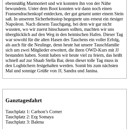
ebenmäßig Marmoriert und wir konnten ihn von der Nähe
bewundern. Unter dem Boot konnten wir dann noch einen
Fransendrachenkopf entdecken, der gut getarnt unter einem Stein
saß. In unserem Sicherheitsstop begegnete uns erneut ein riesiger
Napoleon. Nach diesem Tauchgang, bei dem wir gar nicht
wussten, wo wir zuerst hinschauen sollten, machten wir uns
überglücklich auf den Weg in den heimischen Hafen. Dieser Tag
war sowohl für die alten Hasen des Tauchens ein voller Erfolg,
als auch für die Neulinge, denn heute hat unsere Tauschfamilie
sich um zwei Mitglieder erweitert, die ihren OWD-Kurs mit JJ
bestanden haben. Somit haben wir heute viel zu feiern, das heißt
schnell auf zur Shaab Stella Bar, denn dieser tolle Tag muss in
den Logbüchern festgehalten werden. Somit bis zum nächsten
Mal und sonnige Grüße von JJ, Sandra und Janina.
Ganztagesfahrt
Tauchplatz 1: Carlson’s Corner
Tauchplatz 2: Erg Somaya
Tauchplatz 3: Balena