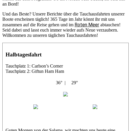
an Bord!
Und das Beste? Unsere Berichte über die Tauchausfahrten unserer
Boote erscheinen täglich! 365 Tage im Jahr könnt ihr mit uns
Roten Meer
zusammen auf die Reise gehen und im
abtauchen!
Seid dabei und lasst euch immer wieder aufs Neue verzaubern.
Willkommen zu unseren täglichen Tauchausfahrten!
Halbtagesfahrt
Tauchplatz 1: Carlson’s Corner
Tauchplatz 2: Giftun Ham Ham
36° |
29°
Abu Salama
Jasmin (JJ)
Sandra
Guten Morgen von der Salama, wir machten uns heute eine