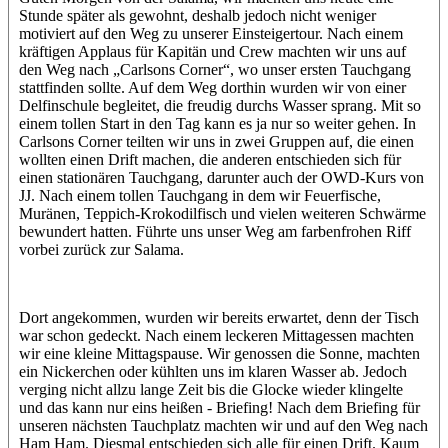
Stunde später als gewohnt, deshalb jedoch nicht weniger
motiviert auf den Weg zu unserer Einsteigertour. Nach einem
kräftigen Applaus für Kapitän und Crew machten wir uns auf
den Weg nach „Carlsons Corner“, wo unser ersten Tauchgang
stattfinden sollte. Auf dem Weg dorthin wurden wir von einer
Delfinschule begleitet, die freudig durchs Wasser sprang. Mit so
einem tollen Start in den Tag kann es ja nur so weiter gehen. In
Carlsons Corner teilten wir uns in zwei Gruppen auf, die einen
wollten einen Drift machen, die anderen entschieden sich für
einen stationären Tauchgang, darunter auch der OWD-Kurs von
JJ. Nach einem tollen Tauchgang in dem wir Feuerfische,
Muränen, Teppich-Krokodilfisch und vielen weiteren Schwärme
bewundert hatten. Führte uns unser Weg am farbenfrohen Riff
vorbei zurück zur Salama.
Dort angekommen, wurden wir bereits erwartet, denn der Tisch
war schon gedeckt. Nach einem leckeren Mittagessen machten
wir eine kleine Mittagspause. Wir genossen die Sonne, machten
ein Nickerchen oder kühlten uns im klaren Wasser ab. Jedoch
verging nicht allzu lange Zeit bis die Glocke wieder klingelte
und das kann nur eins heißen - Briefing! Nach dem Briefing für
unseren nächsten Tauchplatz machten wir und auf den Weg nach
Ham Ham. Diesmal entschieden sich alle für einen Drift. Kaum