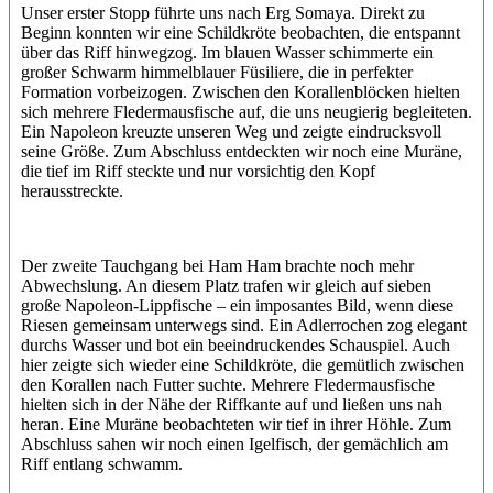
Unser erster Stopp führte uns nach Erg Somaya. Direkt zu
Beginn konnten wir eine Schildkröte beobachten, die entspannt
über das Riff hinwegzog. Im blauen Wasser schimmerte ein
großer Schwarm himmelblauer Füsiliere, die in perfekter
Formation vorbeizogen. Zwischen den Korallenblöcken hielten
sich mehrere Fledermausfische auf, die uns neugierig begleiteten.
Ein Napoleon kreuzte unseren Weg und zeigte eindrucksvoll
seine Größe. Zum Abschluss entdeckten wir noch eine Muräne,
die tief im Riff steckte und nur vorsichtig den Kopf
herausstreckte.
Der zweite Tauchgang bei Ham Ham brachte noch mehr
Abwechslung. An diesem Platz trafen wir gleich auf sieben
große Napoleon-Lippfische – ein imposantes Bild, wenn diese
Riesen gemeinsam unterwegs sind. Ein Adlerrochen zog elegant
durchs Wasser und bot ein beeindruckendes Schauspiel. Auch
hier zeigte sich wieder eine Schildkröte, die gemütlich zwischen
den Korallen nach Futter suchte. Mehrere Fledermausfische
hielten sich in der Nähe der Riffkante auf und ließen uns nah
heran. Eine Muräne beobachteten wir tief in ihrer Höhle. Zum
Abschluss sahen wir noch einen Igelfisch, der gemächlich am
Riff entlang schwamm.