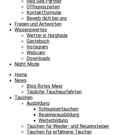
Red Sea Partner
Öffnungszeiten
Kontaktformular
Bewirb dich bei uns
Fragen und Antworten
Wissenswertes
Wetter in Hurghada
Gästebuch
Instagram
Webcam
Downloads
Night Mode
Home
News
Blog Rotes Meer
Tägliche Tauchausfahrten
Tauchen
Ausbildung
Schnuppertauchen
Beginnerausbildung
Weiterbildung
Tauchen für Wieder- und Neueinsteiger
Tauchen für erfahrene Taucher