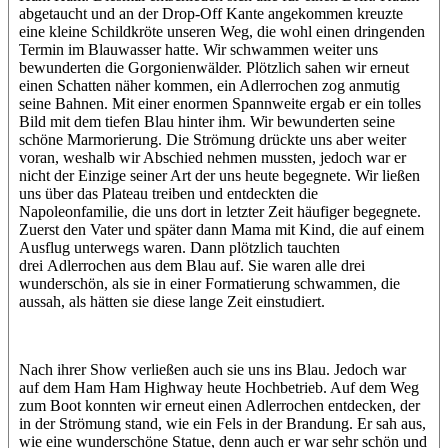
abgetaucht und an der Drop-Off Kante angekommen kreuzte
eine kleine Schildkröte unseren Weg, die wohl einen dringenden
Termin im Blauwasser hatte. Wir schwammen weiter uns
bewunderten die Gorgonienwälder. Plötzlich sahen wir erneut
einen Schatten näher kommen, ein Adlerrochen zog anmutig
seine Bahnen. Mit einer enormen Spannweite ergab er ein tolles
Bild mit dem tiefen Blau hinter ihm. Wir bewunderten seine
schöne Marmorierung. Die Strömung drückte uns aber weiter
voran, weshalb wir Abschied nehmen mussten, jedoch war er
nicht der Einzige seiner Art der uns heute begegnete. Wir ließen
uns über das Plateau treiben und entdeckten die
Napoleonfamilie, die uns dort in letzter Zeit häufiger begegnete.
Zuerst den Vater und später dann Mama mit Kind, die auf einem
Ausflug unterwegs waren. Dann plötzlich tauchten
drei Adlerrochen aus dem Blau auf. Sie waren alle drei
wunderschön, als sie in einer Formatierung schwammen, die
aussah, als hätten sie diese lange Zeit einstudiert.
Nach ihrer Show verließen auch sie uns ins Blau. Jedoch war
auf dem Ham Ham Highway heute Hochbetrieb. Auf dem Weg
zum Boot konnten wir erneut einen Adlerrochen entdecken, der
in der Strömung stand, wie ein Fels in der Brandung. Er sah aus,
wie eine wunderschöne Statue, denn auch er war sehr schön und