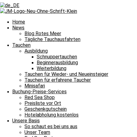
Zurück
Voriger
Mystische Lichtverhältnisse begeistern alle
Nächster
Auf dem Ententeich nach Abu Nuhas
Nächster
Home
News
Blog Rotes Meer
Tägliche Tauchausfahrten
Tauchen
Ausbildung
Schnuppertauchen
Beginnerausbildung
Wir sprangen über dem Korallengarten und damit heißt es Leinen los
Weiterbildung
Tauchen für Wieder- und Neueinsteiger
Tauchguides
Unsere
berichten an dieser Stelle jeden Tag von den Si
Tauchen für erfahrene Taucher
dem Meer und unter Wasser erlebt haben. Auch über die wundervollen
Minisafari
Nachttauchgang – ihr könnt es mitverfolgen. Auch Wracktauchgänge 
Buchung-Preise-Services
Red Sea Shop
Und das Beste? Unsere Berichte über die Tauchausfahrten unserer Bo
Preisliste vor Ort
lasst euch immer wieder aufs Neue verzaubern. Willkommen zu unser
Geschenkgutschein
Hotelabholung kostenlos
Unsere Basis
Halbtagesfahrt
So schaut es bei uns aus
Unser Team
Tauchplatz 1: Carlson’s Corner