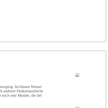
33° |
29°
Tauchboot:
Abu Scharara
hinwegzog. Im blauen Wasser
ich mehrere Fledermausfische
 noch eine Muräne, die tief
Tauchguides: