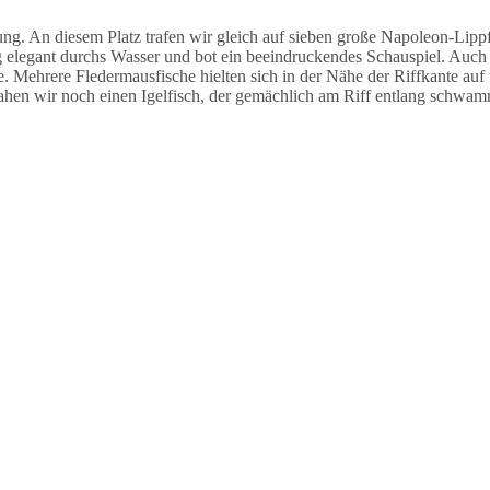
 An diesem Platz trafen wir gleich auf sieben große Napoleon-Lippfi
legant durchs Wasser und bot ein beeindruckendes Schauspiel. Auch h
e. Mehrere Fledermausfische hielten sich in der Nähe der Riffkante auf
ahen wir noch einen Igelfisch, der gemächlich am Riff entlang schwam