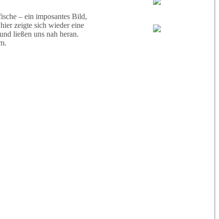
Wael
sche – ein imposantes Bild,
ier zeigte sich wieder eine
 und ließen uns nah heran.
Eric
m.