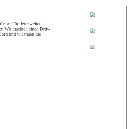
d eine Schildkröte.
Tauchguides:
Jamie
 Crew. Für den zweiten
r. Wir machten einen Drift-
ord und wir traten die
MoMo
Loris