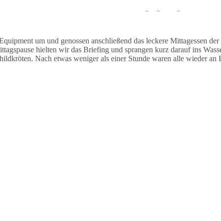
auchten stationär und sahen während des Tauchgangs einige Muränen un
Equipment um und genossen anschließend das leckere Mittagessen der
agspause hielten wir das Briefing und sprangen kurz darauf ins Wasse
dkröten. Nach etwas weniger als einer Stunde waren alle wieder an B