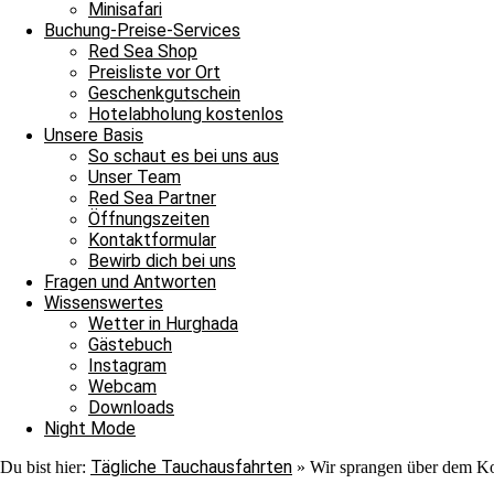
Nach ihrer Show verließen auch sie uns ins Blau. Jedoch war au
Minisafari
Adlerrochen entdecken, der in der Strömung stand, wie ein Fels in
Buchung-Preise-Services
ebenmäßig Marmoriert und wir konnten ihn von der Nähe bewundern
Red Sea Shop
unter einem Stein saß. In unserem Sicherheitsstop begegnete uns er
Preisliste vor Ort
hinschauen sollten, machten wir uns überglücklich auf den Weg in 
Geschenkgutschein
als auch für die Neulinge, denn heute hat unsere Tauschfamilie sic
Hotelabholung kostenlos
viel zu feiern, das heißt schnell auf zur Shaab Stella Bar, denn di
Unsere Basis
Grüße von JJ, Sandra und Janina.
So schaut es bei uns aus
Unser Team
Red Sea Partner
Öffnungszeiten
Kontaktformular
Bewirb dich bei uns
Fragen und Antworten
Wissenswertes
Wetter in Hurghada
Ganztagesfahrt
Gästebuch
Instagram
Tauchplatz 1: Carlson’s Corner
Webcam
Tauchplatz 2: Erg Somaya
Downloads
Tauchplatz 3: Balena
Night Mode
Tägliche Tauchausfahrten
Du bist hier:
»
Wir sprangen über dem Ko
An diesem wunderschönen Sonntagmorgen starteten wir unseren Ta
wir uns nach Carlsons Corner zu fahren. Der Weg dorthin verlief r