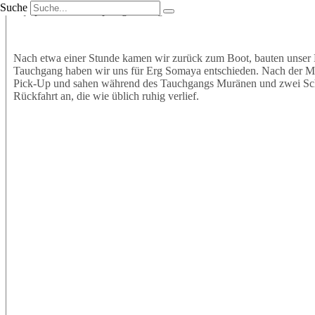
Suche
Equipment an und sprangen mit großer Vorfreude ins Wasser. Wir t
Nach etwa einer Stunde kamen wir zurück zum Boot, bauten unser 
Tauchgang haben wir uns für Erg Somaya entschieden. Nach der Mitt
Pick-Up und sahen während des Tauchgangs Muränen und zwei Schil
Rückfahrt an, die wie üblich ruhig verlief.