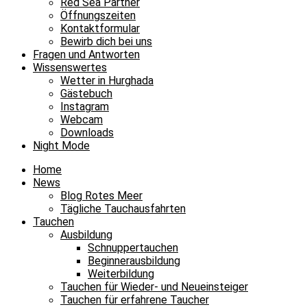
Red Sea Partner
Öffnungszeiten
Kontaktformular
Bewirb dich bei uns
Fragen und Antworten
Wissenswertes
Wetter in Hurghada
Gästebuch
Instagram
Webcam
Downloads
Night Mode
Home
News
Blog Rotes Meer
Tägliche Tauchausfahrten
Tauchen
Ausbildung
Schnuppertauchen
Beginnerausbildung
Weiterbildung
Tauchen für Wieder- und Neueinsteiger
Tauchen für erfahrene Taucher