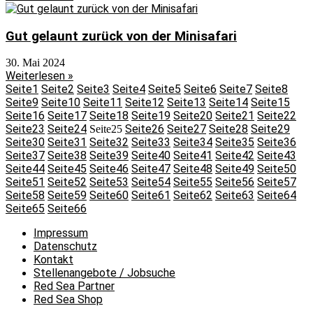
Gut gelaunt zurück von der Minisafari
30. Mai 2024
Weiterlesen »
Seite
1
Seite
2
Seite
3
Seite
4
Seite
5
Seite
6
Seite
7
Seite
8
Seite
9
Seite
10
Seite
11
Seite
12
Seite
13
Seite
14
Seite
15
Seite
16
Seite
17
Seite
18
Seite
19
Seite
20
Seite
21
Seite
22
Seite
23
Seite
24
Seite
26
Seite
27
Seite
28
Seite
29
Seite
25
Seite
30
Seite
31
Seite
32
Seite
33
Seite
34
Seite
35
Seite
36
Seite
37
Seite
38
Seite
39
Seite
40
Seite
41
Seite
42
Seite
43
Seite
44
Seite
45
Seite
46
Seite
47
Seite
48
Seite
49
Seite
50
Seite
51
Seite
52
Seite
53
Seite
54
Seite
55
Seite
56
Seite
57
Seite
58
Seite
59
Seite
60
Seite
61
Seite
62
Seite
63
Seite
64
Seite
65
Seite
66
Impressum
Datenschutz
Kontakt
Stellenangebote / Jobsuche
Red Sea Partner
Red Sea Shop