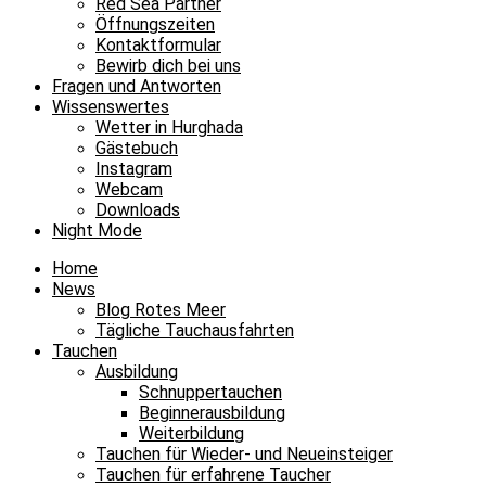
Red Sea Partner
Öffnungszeiten
Kontaktformular
Bewirb dich bei uns
Fragen und Antworten
Wissenswertes
Wetter in Hurghada
Gästebuch
Instagram
Webcam
Downloads
Night Mode
Home
News
Blog Rotes Meer
Tägliche Tauchausfahrten
Tauchen
Ausbildung
Schnuppertauchen
Beginnerausbildung
Weiterbildung
Tauchen für Wieder- und Neueinsteiger
Tauchen für erfahrene Taucher