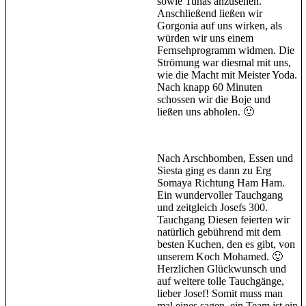
sowie Tunas anzusehen.
Anschließend ließen wir
Gorgonia auf uns wirken, als
würden wir uns einem
Fernsehprogramm widmen. Die
Strömung war diesmal mit uns,
wie die Macht mit Meister Yoda.
Nach knapp 60 Minuten
schossen wir die Boje und
ließen uns abholen. 🙂
Nach Arschbomben, Essen und
Siesta ging es dann zu Erg
Somaya Richtung Ham Ham.
Ein wundervoller Tauchgang
und zeitgleich Josefs 300.
Tauchgang Diesen feierten wir
natürlich gebührend mit dem
besten Kuchen, den es gibt, von
unserem Koch Mohamed. 🙂
Herzlichen Glückwunsch und
auf weitere tolle Tauchgänge,
lieber Josef! Somit muss man
mal eines sagen, ein Team ist ein