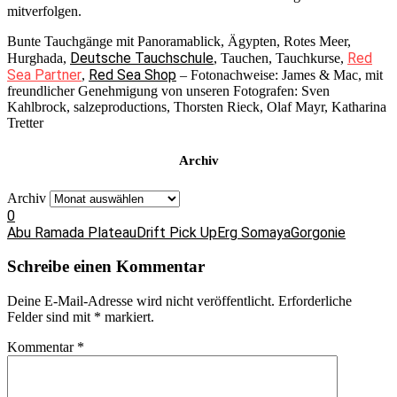
mitverfolgen.
Bunte Tauchgänge mit Panoramablick, Ägypten, Rotes Meer,
Deutsche Tauchschule
Red
Hurghada,
, Tauchen, Tauchkurse,
Sea Partner
Red Sea Shop
,
– Fotonachweise: James & Mac, mit
freundlicher Genehmigung von unseren Fotografen: Sven
Kahlbrock, salzeproductions, Thorsten Rieck, Olaf Mayr, Katharina
Tretter
Archiv
Archiv
0
Abu Ramada Plateau
Drift Pick Up
Erg Somaya
Gorgonie
Schreibe einen Kommentar
Deine E-Mail-Adresse wird nicht veröffentlicht.
Erforderliche
Felder sind mit
*
markiert.
Kommentar
*