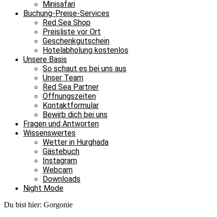
Minisafari
Buchung-Preise-Services
Red Sea Shop
Preisliste vor Ort
Geschenkgutschein
Hotelabholung kostenlos
Unsere Basis
So schaut es bei uns aus
Unser Team
Red Sea Partner
Öffnungszeiten
Kontaktformular
Bewirb dich bei uns
Fragen und Antworten
Wissenswertes
Wetter in Hurghada
Gästebuch
Instagram
Webcam
Downloads
Night Mode
Du bist hier:
Gorgonie