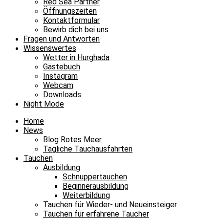
Red Sea Partner
Öffnungszeiten
Kontaktformular
Bewirb dich bei uns
Fragen und Antworten
Wissenswertes
Wetter in Hurghada
Gästebuch
Instagram
Webcam
Downloads
Night Mode
Home
News
Blog Rotes Meer
Tägliche Tauchausfahrten
Tauchen
Ausbildung
Schnuppertauchen
Beginnerausbildung
Weiterbildung
Tauchen für Wieder- und Neueinsteiger
Tauchen für erfahrene Taucher