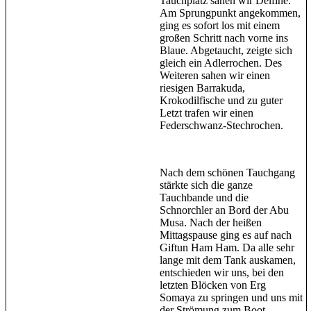
Tauchplatz sahen wir Delfine.
Am Sprungpunkt angekommen,
ging es sofort los mit einem
großen Schritt nach vorne ins
Blaue. Abgetaucht, zeigte sich
gleich ein Adlerrochen. Des
Weiteren sahen wir einen
riesigen Barrakuda,
Krokodilfische und zu guter
Letzt trafen wir einen
Federschwanz-Stechrochen.
Nach dem schönen Tauchgang
stärkte sich die ganze
Tauchbande und die
Schnorchler an Bord der Abu
Musa. Nach der heißen
Mittagspause ging es auf nach
Giftun Ham Ham. Da alle sehr
lange mit dem Tank auskamen,
entschieden wir uns, bei den
letzten Blöcken von Erg
Somaya zu springen und uns mit
der Strömung zum Boot