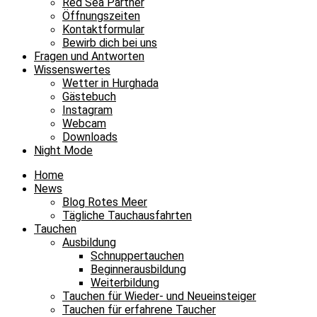
Red Sea Partner
Öffnungszeiten
Kontaktformular
Bewirb dich bei uns
Fragen und Antworten
Wissenswertes
Wetter in Hurghada
Gästebuch
Instagram
Webcam
Downloads
Night Mode
Home
News
Blog Rotes Meer
Tägliche Tauchausfahrten
Tauchen
Ausbildung
Schnuppertauchen
Beginnerausbildung
Weiterbildung
Tauchen für Wieder- und Neueinsteiger
Tauchen für erfahrene Taucher