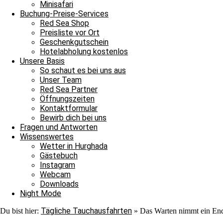
Minisafari
Buchung-Preise-Services
Red Sea Shop
Preisliste vor Ort
Geschenkgutschein
Hotelabholung kostenlos
Unsere Basis
So schaut es bei uns aus
Unser Team
Red Sea Partner
Öffnungszeiten
Kontaktformular
Unsere Berichte über die Tauchausfahrten unserer Boote erscheinen 
Bewirb dich bei uns
immer wieder aufs Neue verzaubern. Auch morgen könnt ihr wieder da
Fragen und Antworten
Deut
Das Warten nimmt ein Ende, Ägypten, Rotes Meer, Hurghada,
Wissenswertes
Genehmigung von unseren Fotografen: Sven Kahlbrock, salzeproducti
Wetter in Hurghada
Gästebuch
Instagram
Archiv
Webcam
Downloads
Archiv
Night Mode
0
Boote
geschlossen
Hurghada
Keine Tauchausfahrt
Tägliche Tauchausfahrten
Du bist hier:
»
Das Warten nimmt ein En
Schreibe einen Kommentar