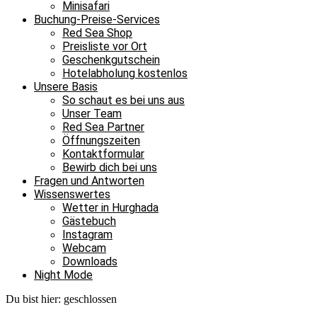
Minisafari
Buchung-Preise-Services
Red Sea Shop
Preisliste vor Ort
Geschenkgutschein
Hotelabholung kostenlos
Unsere Basis
So schaut es bei uns aus
Unser Team
Red Sea Partner
Öffnungszeiten
Kontaktformular
Bewirb dich bei uns
Fragen und Antworten
Wissenswertes
Wetter in Hurghada
Gästebuch
Instagram
Webcam
Downloads
Night Mode
Du bist hier:
geschlossen