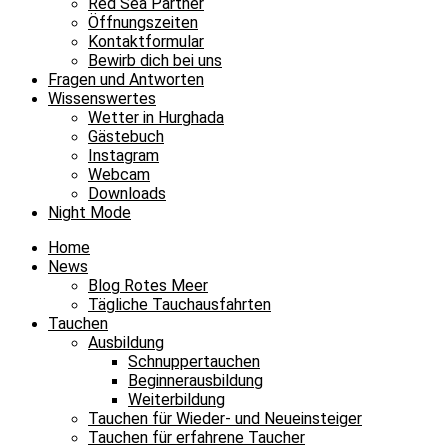
Red Sea Partner
Öffnungszeiten
Kontaktformular
Bewirb dich bei uns
Fragen und Antworten
Wissenswertes
Wetter in Hurghada
Gästebuch
Instagram
Webcam
Downloads
Night Mode
Home
News
Blog Rotes Meer
Tägliche Tauchausfahrten
Tauchen
Ausbildung
Schnuppertauchen
Beginnerausbildung
Weiterbildung
Tauchen für Wieder- und Neueinsteiger
Tauchen für erfahrene Taucher