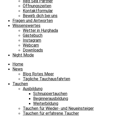
Red Sea Partner
Öffnungszeiten
Kontaktformular
Bewirb dich bei uns
Fragen und Antworten
Wissenswertes
Wetter in Hurghada
Gästebuch
Instagram
Webcam
Downloads
Night Mode
Home
News
Blog Rotes Meer
Tägliche Tauchausfahrten
Tauchen
Ausbildung
Schnuppertauchen
Beginnerausbildung
Weiterbildung
Tauchen für Wieder- und Neueinsteiger
Tauchen für erfahrene Taucher