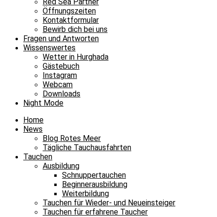
Red Sea Partner
Öffnungszeiten
Kontaktformular
Bewirb dich bei uns
Fragen und Antworten
Wissenswertes
Wetter in Hurghada
Gästebuch
Instagram
Webcam
Downloads
Night Mode
Home
News
Blog Rotes Meer
Tägliche Tauchausfahrten
Tauchen
Ausbildung
Schnuppertauchen
Beginnerausbildung
Weiterbildung
Tauchen für Wieder- und Neueinsteiger
Tauchen für erfahrene Taucher