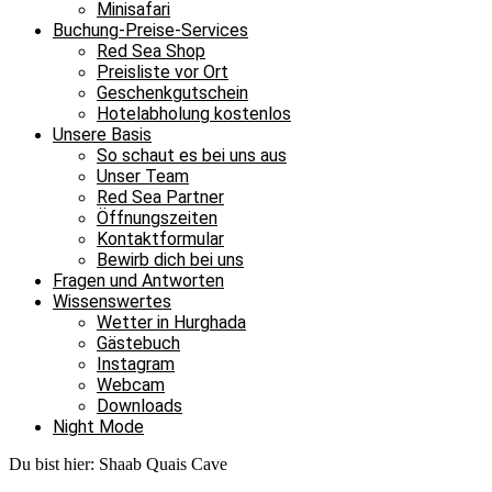
Minisafari
Buchung-Preise-Services
Red Sea Shop
Preisliste vor Ort
Geschenkgutschein
Hotelabholung kostenlos
Unsere Basis
So schaut es bei uns aus
Unser Team
Red Sea Partner
Öffnungszeiten
Kontaktformular
Bewirb dich bei uns
Fragen und Antworten
Wissenswertes
Wetter in Hurghada
Gästebuch
Instagram
Webcam
Downloads
Night Mode
Du bist hier:
Shaab Quais Cave