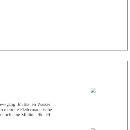
33° |
29°
Tauchboot:
Abu Scharara
hinwegzog. Im blauen Wasser
ich mehrere Fledermausfische
 noch eine Muräne, die tief
Tauchguides: