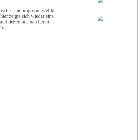
Wael
sche – ein imposantes Bild,
ier zeigte sich wieder eine
 und ließen uns nah heran.
Eric
m.