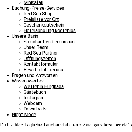
Nach ihrer Show verließen auch sie uns ins Blau. Jedoch war au
Minisafari
Adlerrochen entdecken, der in der Strömung stand, wie ein Fels in
Buchung-Preise-Services
ebenmäßig Marmoriert und wir konnten ihn von der Nähe bewundern
Red Sea Shop
unter einem Stein saß. In unserem Sicherheitsstop begegnete uns er
Preisliste vor Ort
hinschauen sollten, machten wir uns überglücklich auf den Weg in 
Geschenkgutschein
als auch für die Neulinge, denn heute hat unsere Tauschfamilie sic
Hotelabholung kostenlos
viel zu feiern, das heißt schnell auf zur Shaab Stella Bar, denn di
Unsere Basis
Grüße von JJ, Sandra und Janina.
So schaut es bei uns aus
Unser Team
Red Sea Partner
Öffnungszeiten
Kontaktformular
Bewirb dich bei uns
Fragen und Antworten
Wissenswertes
Wetter in Hurghada
Ganztagesfahrt
Gästebuch
Instagram
Tauchplatz 1: Carlson’s Corner
Webcam
Tauchplatz 2: Erg Somaya
Downloads
Tauchplatz 3: Balena
Night Mode
Tägliche Tauchausfahrten
Du bist hier:
»
Zwei ganz bezaubernde T
An diesem wunderschönen Sonntagmorgen starteten wir unseren Ta
wir uns nach Carlsons Corner zu fahren. Der Weg dorthin verlief r