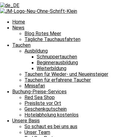
Zurück
Voriger
Überraschung zum Urlaubsbeginn
Nächster
Eine Schildkröte tröstet uns
Nächster
Home
News
Blog Rotes Meer
Tägliche Tauchausfahrten
Tauchen
Ausbildung
Schnuppertauchen
Beginnerausbildung
Zwei ganz bezaubernde Tauchgänge und damit heißt es Leinen los für
Weiterbildung
Tauchen für Wieder- und Neueinsteiger
Tauchguides
Unsere
berichten an dieser Stelle jeden Tag von den Si
Tauchen für erfahrene Taucher
dem Meer und unter Wasser erlebt haben. Auch über die wundervollen
Minisafari
Nachttauchgang – ihr könnt es mitverfolgen. Auch Wracktauchgänge 
Buchung-Preise-Services
Red Sea Shop
Und das Beste? Unsere Berichte über die Tauchausfahrten unserer Bo
Preisliste vor Ort
lasst euch immer wieder aufs Neue verzaubern. Willkommen zu unser
Geschenkgutschein
Hotelabholung kostenlos
Unsere Basis
Halbtagesfahrt
So schaut es bei uns aus
Unser Team
Tauchplatz 1: Carlson’s Corner