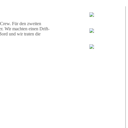
d eine Schildkröte.
Tauchguides:
Jamie
 Crew. Für den zweiten
r. Wir machten einen Drift-
ord und wir traten die
MoMo
Loris