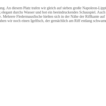
 An diesem Platz trafen wir gleich auf sieben große Napoleon-Lippfi
legant durchs Wasser und bot ein beeindruckendes Schauspiel. Auch h
e. Mehrere Fledermausfische hielten sich in der Nähe der Riffkante auf
ahen wir noch einen Igelfisch, der gemächlich am Riff entlang schwam