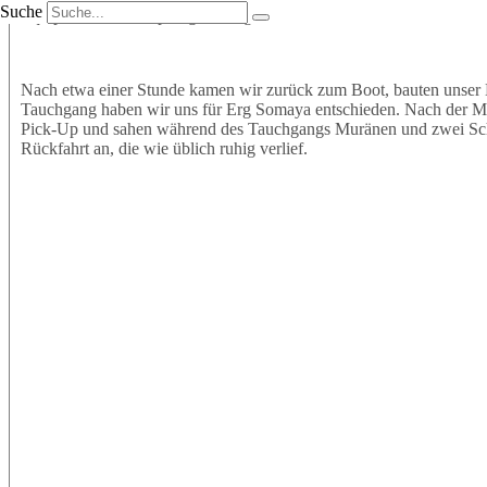
Suche
Equipment an und sprangen mit großer Vorfreude ins Wasser. Wir t
Nach etwa einer Stunde kamen wir zurück zum Boot, bauten unser 
Tauchgang haben wir uns für Erg Somaya entschieden. Nach der Mitt
Pick-Up und sahen während des Tauchgangs Muränen und zwei Schil
Rückfahrt an, die wie üblich ruhig verlief.