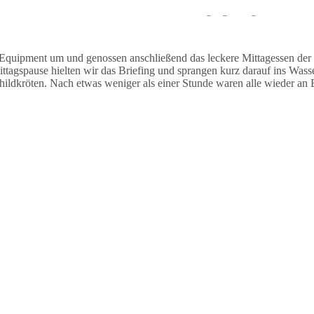
auchten stationär und sahen während des Tauchgangs einige Muränen un
Equipment um und genossen anschließend das leckere Mittagessen der
agspause hielten wir das Briefing und sprangen kurz darauf ins Wasse
dkröten. Nach etwas weniger als einer Stunde waren alle wieder an B