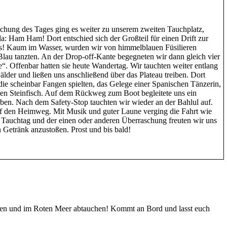
schung des Tages ging es weiter zu unserem zweiten Tauchplatz,
: Ham Ham! Dort entschied sich der Großteil für einen Drift zur
os! Kaum im Wasser, wurden wir von himmelblauen Füsilieren
 Blau tanzten. An der Drop-off-Kante begegneten wir dann gleich vier
“. Offenbar hatten sie heute Wandertag. Wir tauchten weiter entlang
der und ließen uns anschließend über das Plateau treiben. Dort
die scheinbar Fangen spielten, das Gelege einer Spanischen Tänzerin,
en Steinfisch. Auf dem Rückweg zum Boot begleitete uns ein
n. Nach dem Safety-Stop tauchten wir wieder an der Bahlul auf.
auf den Heimweg. Mit Musik und guter Laune verging die Fahrt wie
Tauchtag und der einen oder anderen Überraschung freuten wir uns
 Getränk anzustoßen. Prost und bis bald!
gehen und im Roten Meer abtauchen! Kommt an Bord und lasst euch