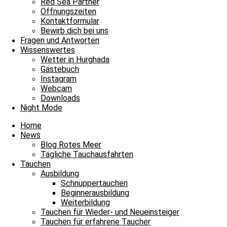
Red Sea Partner
6.5 m/s
37%
753
mmHg
Öffnungszeiten
Kontaktformular
15:00
16:00
17:00
18:00
19:00
20:00
21
Bewirb dich bei uns
‹
›
Fragen und Antworten
Wissenswertes
35°C
35°C
34°C
33°C
33°C
33°C
33
Wetter in Hurghada
Gästebuch
Instagram
Webcam
Downloads
Fabi
Night Mode
Home
News
Blog Rotes Meer
Tägliche Tauchausfahrten
Tauchen
Ausbildung
Schnuppertauchen
Beginnerausbildung
Weiterbildung
Tauchen für Wieder- und Neueinsteiger
Tauchen für erfahrene Taucher