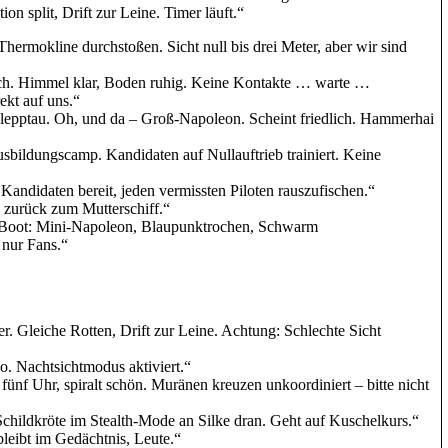
ion split, Drift zur Leine. Timer läuft.“
 Thermokline durchstoßen. Sicht null bis drei Meter, aber wir sind
ach. Himmel klar, Boden ruhig. Keine Kontakte … warte …
ekt auf uns.“
lepptau. Oh, und da – Groß-Napoleon. Scheint friedlich. Hammerhai
bildungscamp. Kandidaten auf Nullauftrieb trainiert. Keine
Kandidaten bereit, jeden vermissten Piloten rauszufischen.“
n zurück zum Mutterschiff.“
Boot: Mini-Napoleon, Blaupunktrochen, Schwarm
 nur Fans.“
. Gleiche Rotten, Drift zur Leine. Achtung: Schlechte Sicht
o. Nachtsichtmodus aktiviert.“
nf Uhr, spiralt schön. Muränen kreuzen unkoordiniert – bitte nicht
childkröte im Stealth-Mode an Silke dran. Geht auf Kuschelkurs.“
leibt im Gedächtnis, Leute.“