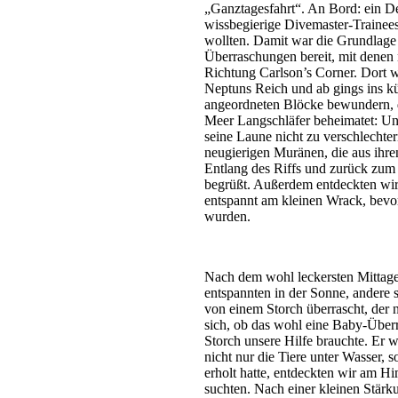
„Ganztagesfahrt“. An Bord: ein De
wissbegierige Divemaster-Trainees
wollten. Damit war die Grundlage f
Überraschungen bereit, mit denen 
Richtung Carlson’s Corner. Dort w
Neptuns Reich und ab gings ins k
angeordneten Blöcke bewundern, di
Meer Langschläfer beheimatet: Un
seine Laune nicht zu verschlechte
neugierigen Muränen, die aus ihr
Entlang des Riffs und zurück zu
begrüßt. Außerdem entdeckten wir
entspannt am kleinen Wrack, bevor
wurden.
Nach dem wohl leckersten Mittag
entspannten in der Sonne, ander
von einem Storch überrascht, der n
sich, ob das wohl eine Baby-Überr
Storch unsere Hilfe brauchte. Er w
nicht nur die Tiere unter Wasser, 
erholt hatte, entdeckten wir am H
suchten. Nach einer kleinen Stärk