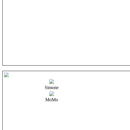
Simone
MoMo