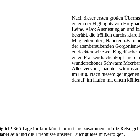
Nach dieser ersten großen Überra
einem der Highlights von Hurghada
Leine. Also: Ausrüstung an und l
begrüßt, die fröhlich durchs klare
Mitgliedern der „Napoleon-Familie
der atemberaubenden Gorgonienwäl
entdeckten wir zwei Kugelfische, 
einen Fransendrachenkopf und ein
wunderschöner Schwarm Meerbarbe
Alles verstaut, machten wir uns 
im Flug. Nach diesem gelungenen 
darauf, im Hafen mit einem kühlen
täglich! 365 Tage im Jahr könnt ihr mit uns zusammen auf die Reise 
bei sein und die Erlebnisse unserer Tauchguides mitverfolgen.