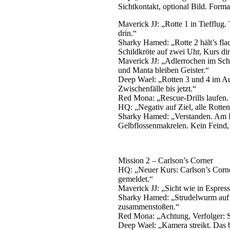
Sichtkontakt, optional Bild. Format
Maverick JJ: „Rotte 1 in Tiefflug.
drin.“
Sharky Hamed: „Rotte 2 hält’s fl
Schildkröte auf zwei Uhr, Kurs dir
Maverick JJ: „Adlerrochen im Sch
und Manta bleiben Geister.“
Deep Wael: „Rotten 3 und 4 im Aus
Zwischenfälle bis jetzt.“
Red Mona: „Rescue-Drills laufen. 
HQ: „Negativ auf Ziel, alle Rotte
Sharky Hamed: „Verstanden. Am 
Gelbflossenmakrelen. Kein Feind,
Mission 2 – Carlson’s Corner
HQ: „Neuer Kurs: Carlson’s Corner
gemeldet.“
Maverick JJ: „Sicht wie in Espress
Sharky Hamed: „Strudelwurm auf fü
zusammenstoßen.“
Red Mona: „Achtung, Verfolger: S
Deep Wael: „Kamera streikt. Das b