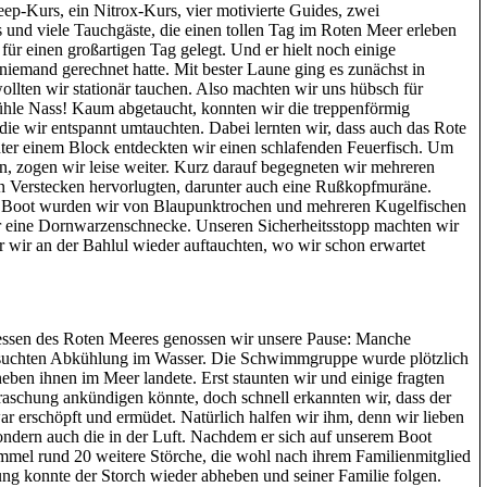
ep-Kurs, ein Nitrox-Kurs, vier motivierte Guides, zwei
 und viele Tauchgäste, die einen tollen Tag im Roten Meer erleben
ür einen großartigen Tag gelegt. Und er hielt noch einige
niemand gerechnet hatte. Mit bester Laune ging es zunächst in
ollten wir stationär tauchen. Also machten wir uns hübsch für
ühle Nass! Kaum abgetaucht, konnten wir die treppenförmig
e wir entspannt umtauchten. Dabei lernten wir, dass auch das Rote
ter einem Block entdeckten wir einen schlafenden Feuerfisch. Um
rn, zogen wir leise weiter. Kurz darauf begegneten wir mehreren
en Verstecken hervorlugten, darunter auch eine Rußkopfmuräne.
m Boot wurden wir von Blaupunktrochen und mehreren Kugelfischen
 eine Dornwarzenschnecke. Unseren Sicherheitsstopp machten wir
 wir an der Bahlul wieder auftauchten, wo wir schon erwartet
essen des Roten Meeres genossen wir unsere Pause: Manche
e suchten Abkühlung im Wasser. Die Schwimmgruppe wurde plötzlich
eben ihnen im Meer landete. Erst staunten wir und einige fragten
aschung ankündigen könnte, doch schnell erkannten wir, dass der
ar erschöpft und ermüdet. Natürlich halfen wir ihm, denn wir lieben
sondern auch die in der Luft. Nachdem er sich auf unserem Boot
immel rund 20 weitere Störche, die wohl nach ihrem Familienmitglied
ung konnte der Storch wieder abheben und seiner Familie folgen.