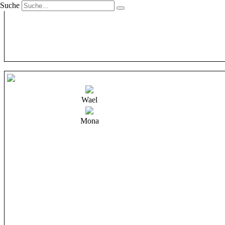
Suche
Wael
Mona