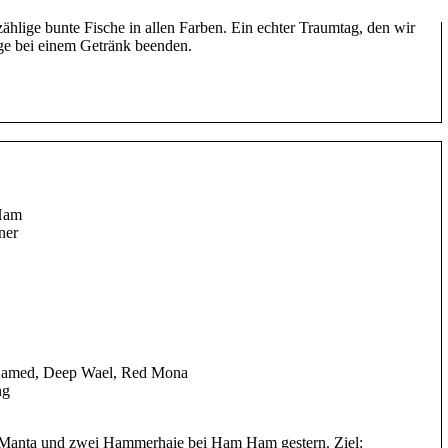
s geboten: Krokodilfische, Doktorfische, einen neugierigen Oktopus,
hlige bunte Fische in allen Farben. Ein echter Traumtag, den wir
nge bei einem Getränk beenden.
 Ham
ner
 Hamed, Deep Wael, Red Mona
ng
g Manta und zwei Hammerhaie bei Ham Ham gestern. Ziel: