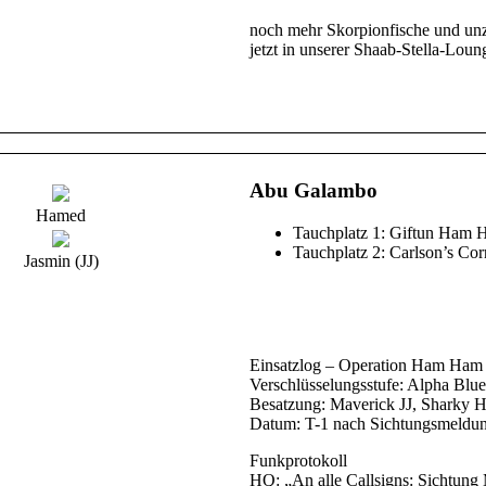
Unterwasserwelt hat uns so einige
noch mehr Skorpionfische und unzä
jetzt in unserer Shaab-Stella-Lou
Abu Galambo
Hamed
Tauchplatz 1: Giftun Ham
Tauchplatz 2: Carlson’s Cor
Jasmin (JJ)
Einsatzlog – Operation Ham Ham
Verschlüsselungsstufe: Alpha Blue
Besatzung: Maverick JJ, Sharky
Datum: T-1 nach Sichtungsmeldu
Funkprotokoll
HQ: „An alle Callsigns: Sichtun