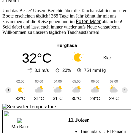
an Bord!
Und das Beste? Unsere Berichte über die Tauchausfahrten unserer
Boote erscheinen täglich! 365 Tage im Jahr könnt ihr mit uns
Roten Meer
zusammen auf die Reise gehen und im
abtauchen!
Seid dabei und lasst euch immer wieder aufs Neue verzaubern.
Willkommen zu unseren täglichen Tauchausfahrten!
Hurghada
32°C
Klar
8.1 m/s
20%
754
mmHg
02:00
03:00
04:00
05:00
06:00
07:00
08
‹
›
32°C
31°C
31°C
30°C
29°C
29°C
30
El Joker
Mo Bakr
Tauchplatz 1: El Fanadir