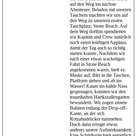
auf den Weg ins nächste
Abenteuer. Beladen mit unseren
Tauchern machten wir uns auf
den Weg zu unserem ersten
Tauchplatz: Stone Beach. Auf
dem Weg dorthin spendierten
wir Kapitän und Crew natürlich
noch einen kräftigen Applaus,
damit der Tag auch so richtig
starten konnte. Nachdem wir
nach einer etwas wackeligen
Fahrt in Stone Beach
angekommen waren, hieß es:
Maske auf, Blei in die Taschen,
Plattform stehen und ab ins
Wasser! Kaum ins kühle Nass
gesprungen, konnten wir den
traumhaften Hartkorallengarten
bewundern. Wir zogen unsere
Bahnen entlang der Drop-off-
Kante, an der sich
Rotzahndrücker tummelten.
Doch dann erregte etwas
anderes unsere Aufmerksamkeit:
Eine Schildkröte hielt gemütlich