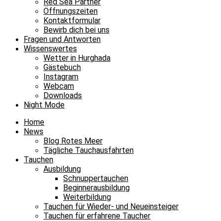
Red Sea Partner
Öffnungszeiten
Kontaktformular
Bewirb dich bei uns
Fragen und Antworten
Wissenswertes
Wetter in Hurghada
Gästebuch
Instagram
Webcam
Downloads
Night Mode
Home
News
Blog Rotes Meer
Tägliche Tauchausfahrten
Tauchen
Ausbildung
Schnuppertauchen
Beginnerausbildung
Weiterbildung
Tauchen für Wieder- und Neueinsteiger
Tauchen für erfahrene Taucher